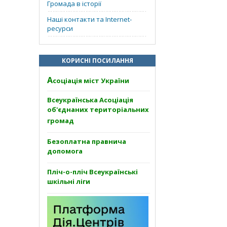
Громада в історії
Наші контакти та Internet-
ресурси
КОРИСНІ ПОСИЛАННЯ
А
соціація міст України
Всеукраїнська Асоціація
об'єднаних територіальних
громад
Безоплатна правнича
допомога
Пліч-о-пліч Всеукраїнські
шкільні ліги