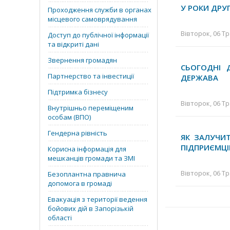
У РОКИ ДРУ
Проходження служби в органах
місцевого самоврядування
Вівторок, 06 Тр
Доступ до публічної інформації
та відкриті дані
Звернення громадян
СЬОГОДНІ Д
Партнерство та інвестиції
ДЕРЖАВА
Підтримка бізнесу
Вівторок, 06 Тр
Внутрішньо переміщеним
особам (ВПО)
Гендерна рівність
ЯК ЗАЛУЧИ
ПІДПРИЄМЦІ
Корисна інформація для
мешканців громади та ЗМІ
Вівторок, 06 Тр
Безоплантна правнича
допомога в громаді
Евакуація з території ведення
бойових дій в Запорізькій
області