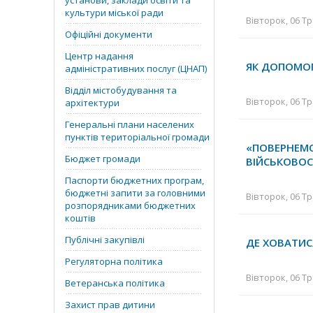
установи, заклади освіти та
культури міської ради
Вівторок, 06 Тр
Офіційні документи
Центр надання
ЯК ДОПОМО
адміністративних послуг (ЦНАП)
Відділ містобудування та
Вівторок, 06 Тр
архітектури
Генеральні плани населених
пунктів територіальної громади
«ПОВЕРНЕМО
Бюджет громади
ВІЙСЬКОВОС
Паспорти бюджетних програм,
бюджетні запити за головними
Вівторок, 06 Тр
розпорядниками бюджетних
коштів
Публічні закупівлі
ДЕ ХОВАТИСЯ
Регуляторна політика
Вівторок, 06 Тр
Ветеранська політика
Захист прав дитини