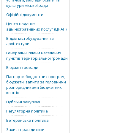
установи, заклади освіти та
культури міської ради
Офіційні документи
Центр надання
адміністративних послуг (ЦНАП)
Відділ містобудування та
архітектури
Генеральні плани населених
пунктів територіальної громади
Бюджет громади
Паспорти бюджетних програм,
бюджетні запити за головними
розпорядниками бюджетних
коштів
Публічні закупівлі
Регуляторна політика
Ветеранська політика
Захист прав дитини