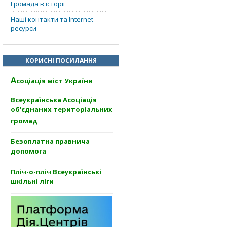
Громада в історії
Наші контакти та Internet-
ресурси
КОРИСНІ ПОСИЛАННЯ
А
соціація міст України
Всеукраїнська Асоціація
об'єднаних територіальних
громад
Безоплатна правнича
допомога
Пліч-о-пліч Всеукраїнські
шкільні ліги