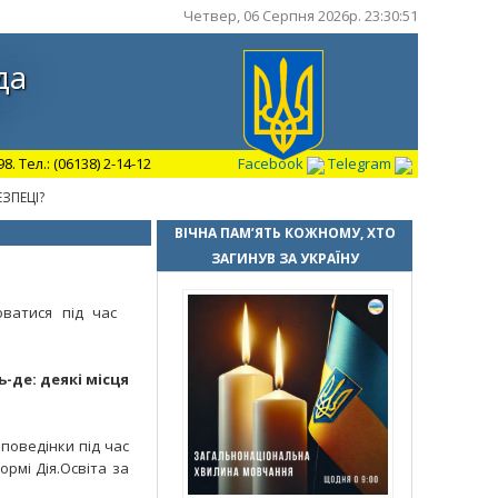
Четвер, 06 Серпня 2026р. 23:30:52
да
 Тел.: (06138) 2-14-12
Facebook
Telegram
ЗПЕЦІ?
ВІЧНА ПАМ’ЯТЬ КОЖНОМУ, ХТО
ЗАГИНУВ ЗА УКРАЇНУ
оватися під час
-де: деякі місця
поведінки під час
ормі Дія.Освіта за