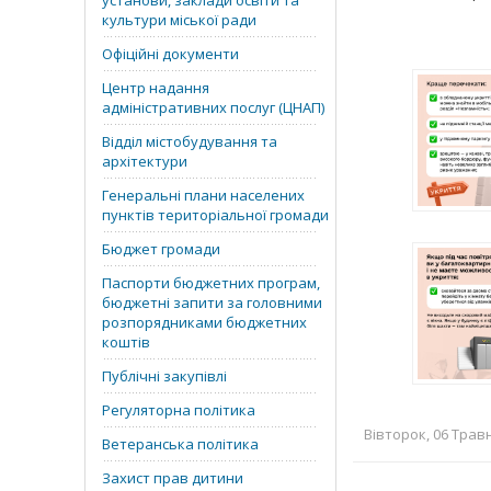
установи, заклади освіти та
культури міської ради
Офіційні документи
Центр надання
адміністративних послуг (ЦНАП)
Відділ містобудування та
архітектури
Генеральні плани населених
пунктів територіальної громади
Бюджет громади
Паспорти бюджетних програм,
бюджетні запити за головними
розпорядниками бюджетних
коштів
Публічні закупівлі
Регуляторна політика
Вівторок, 06 Травн
Ветеранська політика
Захист прав дитини