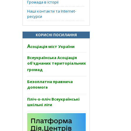
Громада в історії
Наші контакти та Internet-
ресурси
КОРИСНІ ПОСИЛАННЯ
А
соціація міст України
Всеукраїнська Асоціація
об'єднаних територіальних
громад
Безоплатна правнича
допомога
Пліч-о-пліч Всеукраїнські
шкільні ліги