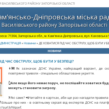
И ВАСИЛІВСЬКОГО РАЙОНУ ЗАПОРІЗЬКОЇ ОБЛАСТІ
ам'янсько-Дніпровська міська ра
Василівського району Запорізької області
а: 71304, Запорізька обл., м. Кам'янка-Дніпровська, вул. Каховська 98.
ДМІНІСТРАЦІЯ
Новини
»
» ДЕ ХОВАТИСЯ ПІД ЧАС ОБСТРІЛУ, ЩОБ БУТИ У БЕ
НОВИНИ
ІД ЧАС ОБСТРІЛУ, ЩОБ БУТИ У БЕЗПЕЦІ?
👩‍🚒Як зазначає ДСНС України, найкращий варіант, де сх
повітряної тривоги - спеціально облаштоване укриття.
👆Але якщо його немає поруч, не поспішайте ховатися будь
можуть становити загрозу.
❓Які саме? 📲Читайте в картках, аби ще раз нагадати правила 
Більше про них - в освітньому серіалі від експертів ДСНС на платф
/surl.li/hlqsef.