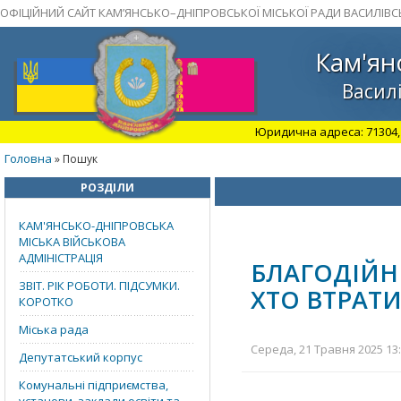
ОФІЦІЙНИЙ САЙТ КАМ’ЯНСЬКО–ДНІПРОВСЬКОЇ МІСЬКОЇ РАДИ ВАСИЛІВС
Кам'ян
Василі
Юридична адреса: 71304, З
Головна
» Пошук
РОЗДІЛИ
КАМ'ЯНСЬКО-ДНІПРОВСЬКА
МІСЬКА ВІЙСЬКОВА
АДМІНІСТРАЦІЯ
БЛАГОДІЙНИ
ЗВІТ. РІК РОБОТИ. ПІДСУМКИ.
ХТО ВТРАТ
КОРОТКО
Міська рада
Середа, 21 Травня 2025 13:
Депутатський корпус
Комунальні підприємства,