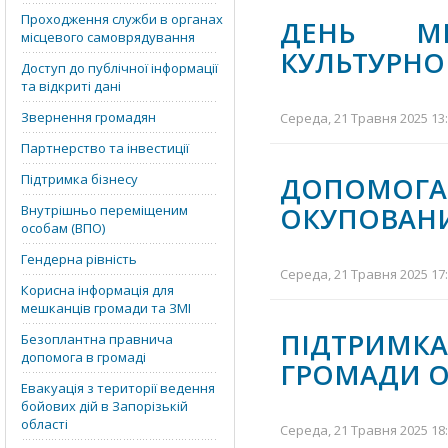
Проходження служби в органах
ДЕНЬ МІ
місцевого самоврядування
КУЛЬТУРНО
Доступ до публічної інформації
та відкриті дані
Звернення громадян
Середа, 21 Травня 2025 13:
Партнерство та інвестиції
Підтримка бізнесу
ДОПОМОГ
ОКУПОВАНИ
Внутрішньо переміщеним
особам (ВПО)
Гендерна рівність
Середа, 21 Травня 2025 17:
Корисна інформація для
мешканців громади та ЗМІ
ПІДТРИМК
Безоплантна правнича
допомога в громаді
ГРОМАДИ 
Евакуація з території ведення
бойових дій в Запорізькій
області
Середа, 21 Травня 2025 18: