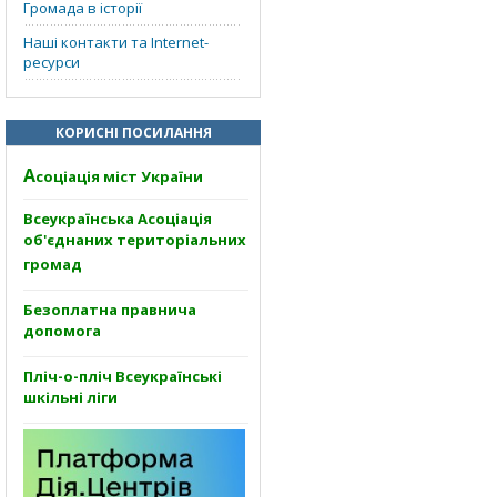
Громада в історії
Наші контакти та Internet-
ресурси
КОРИСНІ ПОСИЛАННЯ
А
соціація міст України
Всеукраїнська Асоціація
об'єднаних територіальних
громад
Безоплатна правнича
допомога
Пліч-о-пліч Всеукраїнські
шкільні ліги