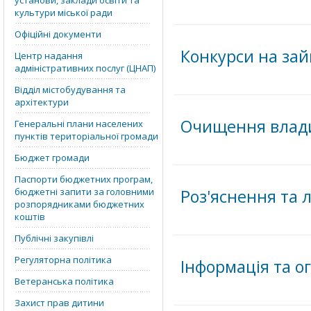
установи, заклади освіти та
культури міської ради
Офіційні документи
Конкурси на зай
Центр надання
адміністративних послуг (ЦНАП)
Відділ містобудування та
архітектури
Очищення влад
Генеральні плани населених
пунктів територіальної громади
Бюджет громади
Паспорти бюджетних програм,
бюджетні запити за головними
Роз'яснення та
розпорядниками бюджетних
коштів
Публічні закупівлі
Регуляторна політика
Інформація та 
Ветеранська політика
Захист прав дитини