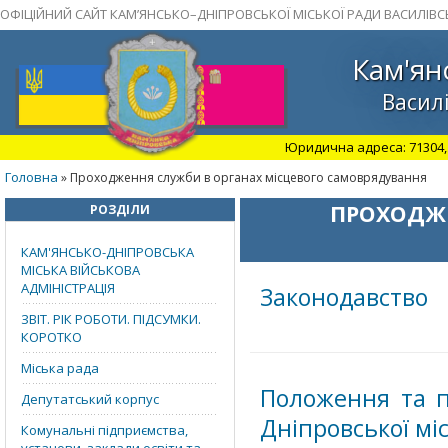
ОФІЦІЙНИЙ САЙТ КАМ’ЯНСЬКО–ДНІПРОВСЬКОЇ МІСЬКОЇ РАДИ ВАСИЛІВС
Кам'ян
Василі
Юридична адреса: 71304, З
Головна
» Проходження служби в органах місцевого самоврядування
ПРОХОДЖЕ
РОЗДІЛИ
КАМ'ЯНСЬКО-ДНІПРОВСЬКА
МІСЬКА ВІЙСЬКОВА
АДМІНІСТРАЦІЯ
Законодавство
ЗВІТ. РІК РОБОТИ. ПІДСУМКИ.
КОРОТКО
Міська рада
Положення та п
Депутатський корпус
Дніпровської мі
Комунальні підприємства,