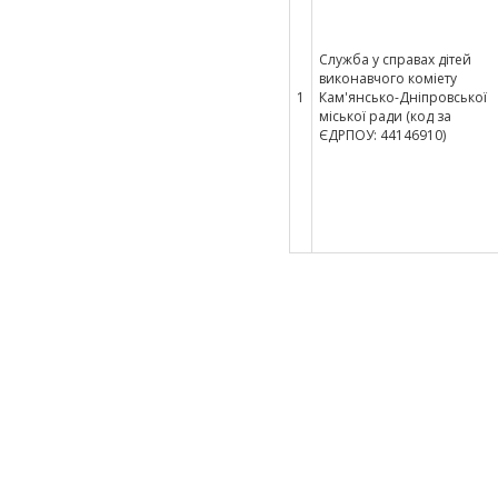
Служба у справах дітей
виконавчого коміету
1
Кам'янсько-Дніпровської
міської ради (код за
ЄДРПОУ: 44146910)