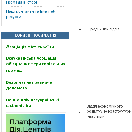
Громада в історії
Наші контакти та Internet-
ресурси
4
Юридичний відділ
КОРИСНІ ПОСИЛАННЯ
А
соціація міст України
Всеукраїнська Асоціація
об'єднаних територіальних
громад
Безоплатна правнича
допомога
Пліч-о-пліч Всеукраїнські
шкільні ліги
Відділ економічного
5
розвитку, інфраструктури
інвестицій