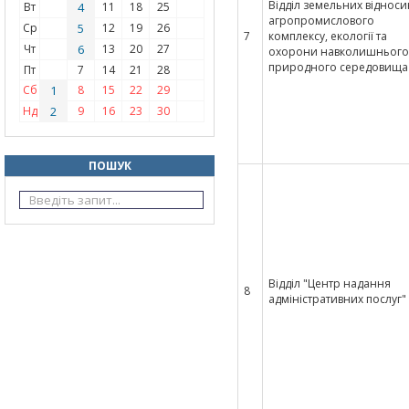
Відділ земельних відноси
Вт
4
11
18
25
агропромислового
Ср
5
12
19
26
7
комплексу, екології та
Чт
6
13
20
27
охорони навколишнього
природного середовища
Пт
7
14
21
28
Сб
1
8
15
22
29
Нд
2
9
16
23
30
ПОШУК
Відділ "Центр надання
8
адміністративних послуг"