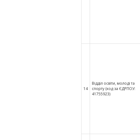
Відділ освіти, молоді та
14
спорту (код за ЄДРПОУ:
41755923)