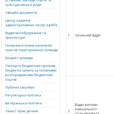
установи, заклади освіти та
культури міської ради
Офіційні документи
Центр надання
адміністративних послуг (ЦНАП)
Відділ містобудування та
1
Загальний відділ
архітектури
Генеральні плани населених
пунктів територіальної громади
Бюджет громади
Паспорти бюджетних програм,
бюджетні запити за головними
розпорядниками бюджетних
коштів
Публічні закупівлі
Регуляторна політика
Ветеранська політика
Відділ житлово-
комунального
Захист прав дитини
2
господарства та