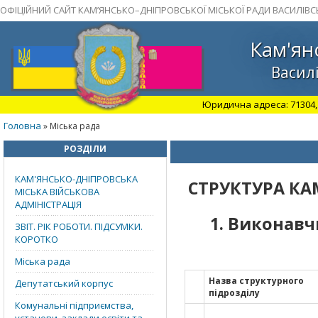
ОФІЦІЙНИЙ САЙТ КАМ’ЯНСЬКО–ДНІПРОВСЬКОЇ МІСЬКОЇ РАДИ ВАСИЛІВС
Кам'ян
Василі
Юридична адреса: 71304, З
Головна
» Міська рада
РОЗДІЛИ
КАМ'ЯНСЬКО-ДНІПРОВСЬКА
СТРУКТУРА КА
МІСЬКА ВІЙСЬКОВА
АДМІНІСТРАЦІЯ
1. Виконавч
ЗВІТ. РІК РОБОТИ. ПІДСУМКИ.
КОРОТКО
Міська рада
Назва структурного
Депутатський корпус
підрозділу
Комунальні підприємства,