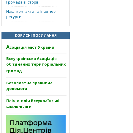
Громада в історії
Наші контакти та Internet-
ресурси
КОРИСНІ ПОСИЛАННЯ
А
соціація міст України
Всеукраїнська Асоціація
об'єднаних територіальних
громад
Безоплатна правнича
допомога
Пліч-о-пліч Всеукраїнські
шкільні ліги