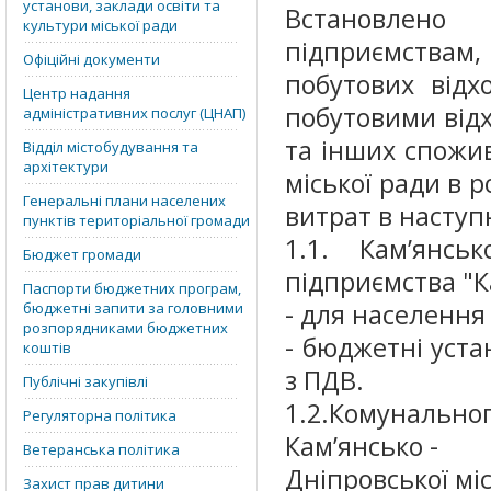
установи, заклади освіти та
Встановлено
культури міської ради
підприємствам,
Офіційні документи
побутових відх
Центр надання
побутовими від
адміністративних послуг (ЦНАП)
та інших спожив
Відділ містобудування та
архітектури
міської ради в 
Генеральні плани населених
витрат в наступ
пунктів територіальної громади
1.1. Кам’янськ
Бюджет громади
підприємства "Ка
Паспорти бюджетних програм,
- для населення 
бюджетні запити за головними
розпорядниками бюджетних
- бюджетні устан
коштів
з ПДВ.
Публічні закупівлі
1.2.Комуналь
Регуляторна політика
Кам’янсько -
Ветеранська політика
Дніпровської міс
Захист прав дитини