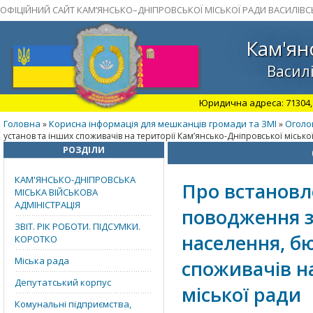
ОФІЦІЙНИЙ САЙТ КАМ’ЯНСЬКО–ДНІПРОВСЬКОЇ МІСЬКОЇ РАДИ ВАСИЛІВС
Кам'ян
Василі
Юридична адреса: 71304, З
Головна
Корисна інформація для мешканців громади та ЗМІ
Оголо
»
»
установ та інших споживачів на території Кам’янсько-Дніпровської місько
РОЗДІЛИ
КАМ'ЯНСЬКО-ДНІПРОВСЬКА
Про встановл
МІСЬКА ВІЙСЬКОВА
АДМІНІСТРАЦІЯ
поводження з
ЗВІТ. РІК РОБОТИ. ПІДСУМКИ.
населення, б
КОРОТКО
Міська рада
споживачів на
Депутатський корпус
міської ради
Комунальні підприємства,