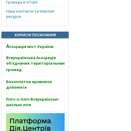
Громада в історії
Наші контакти та Internet-
ресурси
КОРИСНІ ПОСИЛАННЯ
А
соціація міст України
Всеукраїнська Асоціація
об'єднаних територіальних
громад
Безоплатна правнича
допомога
Пліч-о-пліч Всеукраїнські
шкільні ліги