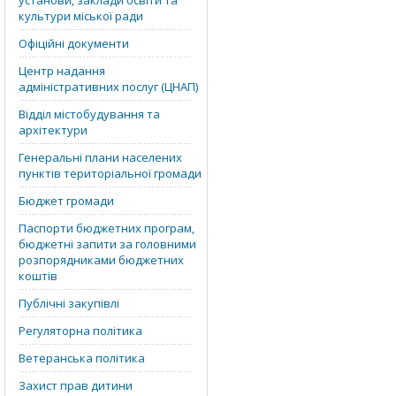
установи, заклади освіти та
культури міської ради
Офіційні документи
Центр надання
адміністративних послуг (ЦНАП)
Відділ містобудування та
архітектури
Генеральні плани населених
пунктів територіальної громади
Бюджет громади
Паспорти бюджетних програм,
бюджетні запити за головними
розпорядниками бюджетних
коштів
Публічні закупівлі
Регуляторна політика
Ветеранська політика
Захист прав дитини