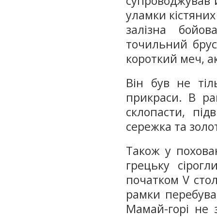
супроводжував 
уламки кістяних п
залізна бойов
точильний брус
короткий меч, а
Він був не ті
прикраси. В ра
склопасти, під
сережка та золо
Також у похова
грецьку сірогл
початком V стол
рамки перебуван
Мамай-горі не з