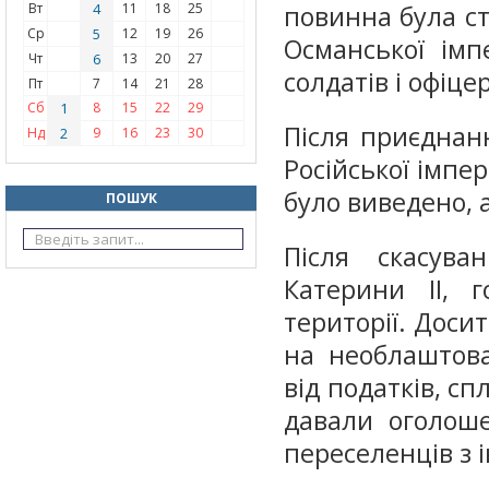
Вт
4
11
18
25
повинна була с
Ср
5
12
19
26
Османської імп
Чт
6
13
20
27
солдатів і офіцер
Пт
7
14
21
28
Сб
1
8
15
22
29
Після приєднан
Нд
2
9
16
23
30
Російської імпер
було виведено, 
ПОШУК
Після скасува
Катерини ІІ, 
території. Доси
на необлаштова
від податків, с
давали оголоше
переселенців з 