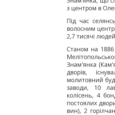
Знам’янка, що с
з центром в Оле
Під час селянс
волосним центро
2,7 тисячі людей
Станом на 1886 
Мелітопольськ
Знам'янка (Кам'
дворів, існу
молитовний буд
заводи, 10 ла
колісень, 4 бон
постоялих двори
вин), 2 горілча