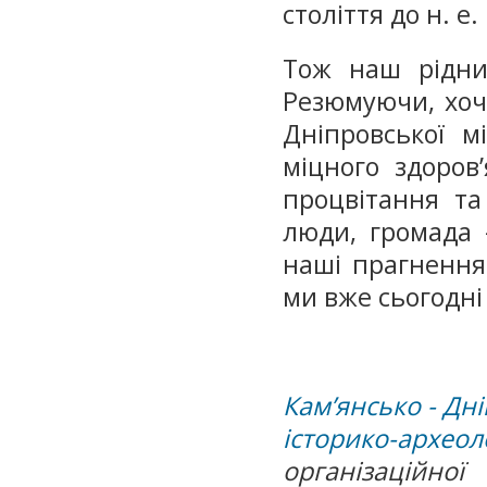
століття до н. е.
Тож наш рідний
Резюмуючи, хоч
Дніпровської м
міцного здоров
процвітання та
люди, громада 
наші прагнення
ми вже сьогодні
Кам’янсько - Дн
історико-архе
організаційно