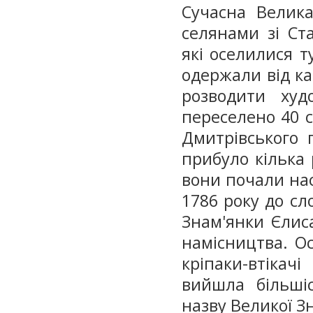
Сучасна Велик
селянами зі Ста
які оселилися т
одержали від к
розводити худ
переселено 40 с
Дмитрівського п
прибуло кілька 
вони почали на
1786 року до с
Знам'янки Єлис
намісництва. Ос
кріпаки-втікач
вийшла більшіс
назву Великої З