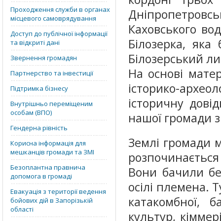
Проходження служби в органах
Дніпропетровсь
місцевого самоврядування
Каховського вод
Доступ до публічної інформації
Білозерка, яка
та відкриті дані
Білозерський л
Звернення громадян
На основі матер
Партнерство та інвестиції
історико-архео
Підтримка бізнесу
історичну довід
Внутрішньо переміщеним
особам (ВПО)
нашої громади з 
Гендерна рівність
Землі громади м
Корисна інформація для
мешканців громади та ЗМІ
розпочинається 
Безоплантна правнича
Вони бачили бе
допомога в громаді
осілі племена. 
Евакуація з території ведення
катакомбної, б
бойових дій в Запорізькій
області
культур, кіммері