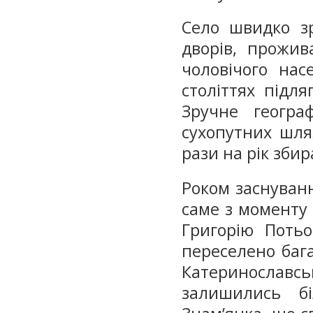
Село швидко зр
дворів, прожив
чоловічого нас
століттях підл
Зручне геогра
сухопутних шлях
рази на рік зби
Роком заснуванн
саме з моменту
Григорію Поть
переселено бага
Катеринославсь
залишились б