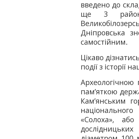
введено до скла
ще 3 райони
Великобілозерс
Дніпровська з
самостійним.
Цікаво дізнатись
події з історії н
Археологічною 
пам’яткою держ
Кам’янським го
національного 
«Солоха», або
дослідницьки
діаметром 100 