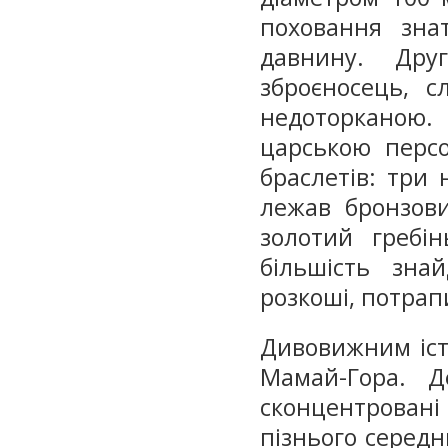
поховання зна
давнину. Дру
зброєносець, с
недоторканою
царською персо
браслетів: три 
лежав бронзови
золотий гребі
більшість зна
розкоші, потрап
Дивовижним іст
Мамай-Гора. Д
сконцентровані 
пізнього середн