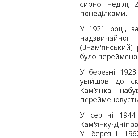
сирної неділі,
понеділками.
У 1921 році, з
надзвичайно
(Знам’янський)
було перейменов
У березні 1923
увійшов до ск
Кам’янка наб
перейменовуєтьс
У серпні 1944
Кам'янку-Дніпро
У березні 196