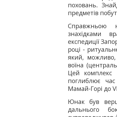
поховань. Знай
предметів побут
Справжньою н
знахідками в
експедиції Запо
році - ритуальн
який, можливо,
воїна (централ
Цей комплекс м
поглиблює час
Мамай-Горі до VI 
Юнак був верш
дальнього б