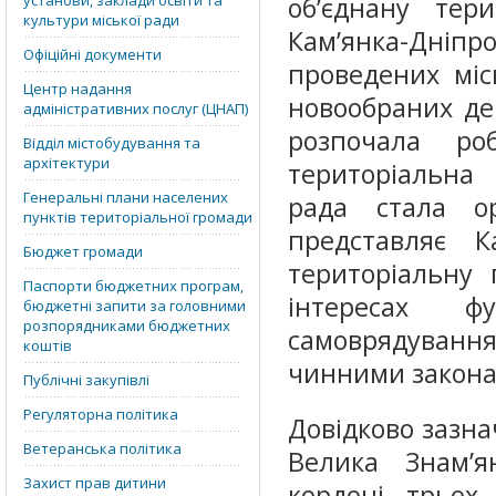
установи, заклади освіти та
об’єднану тер
культури міської ради
Кам’янка-Дніп
Офіційні документи
проведених міс
Центр надання
новообраних деп
адміністративних послуг (ЦНАП)
розпочала роб
Відділ містобудування та
архітектури
територіальна 
Генеральні плани населених
рада стала о
пунктів територіальної громади
представляє Ка
Бюджет громади
територіальну 
Паспорти бюджетних програм,
інтересах ф
бюджетні запити за головними
розпорядниками бюджетних
самоврядуванн
коштів
чинними закона
Публічні закупівлі
Регуляторна політика
Довідково зазна
Ветеранська політика
Велика Знам’я
Захист прав дитини
кордоні трьох 