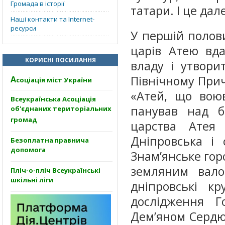
Громада в історії
татари. І це дал
Наші контакти та Internet-
ресурси
У першій половин
царів Атею вда
КОРИСНІ ПОСИЛАННЯ
владу і утвори
Північному Прич
А
соціація міст України
«Атей, що воюв
Всеукраїнська Асоціація
панував над б
об'єднаних територіальних
громад
царства Атея 
Дніпровська і 
Безоплатна правнича
допомога
Знам’янське гор
земляним вало
Пліч-о-пліч Всеукраїнські
шкільні ліги
дніпровські кр
дослідження 
Дем’яном Сердюк