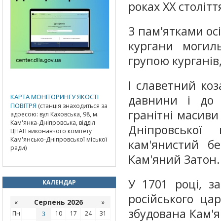
роках XX століт
З пам'ятками осі
кургани могил
групою курганів,
І славетний ко
КАРТА МОНІТОРИНГУ ЯКОСТІ
давнини і до 
ПОВІТРЯ
(станція знаходиться за
гранітні масиви
адресою: вул Каховська, 98, м.
Кам'янка-Дніпровська, відділ
Дніпровської
ЦНАП виконавчого комітету
Кам'янсько-Дніпровської міської
кам'янистий бе
ради)
Кам'яний Затон.
У 1701 році, з
КАЛЕНДАР
російського ца
«
Серпень 2026
»
збудована Кам'я
Пн
3
10
17
24
31