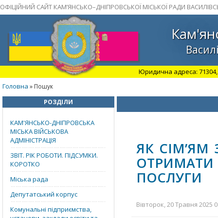
ОФІЦІЙНИЙ САЙТ КАМ’ЯНСЬКО–ДНІПРОВСЬКОЇ МІСЬКОЇ РАДИ ВАСИЛІВС
Кам'ян
Василі
Юридична адреса: 71304, З
Головна
» Пошук
РОЗДІЛИ
КАМ'ЯНСЬКО-ДНІПРОВСЬКА
МІСЬКА ВІЙСЬКОВА
АДМІНІСТРАЦІЯ
ЯК СІМ’ЯМ
ЗВІТ. РІК РОБОТИ. ПІДСУМКИ.
ОТРИМАТИ
КОРОТКО
ПОСЛУГИ
Міська рада
Депутатський корпус
Вівторок, 20 Травня 2025 0
Комунальні підприємства,