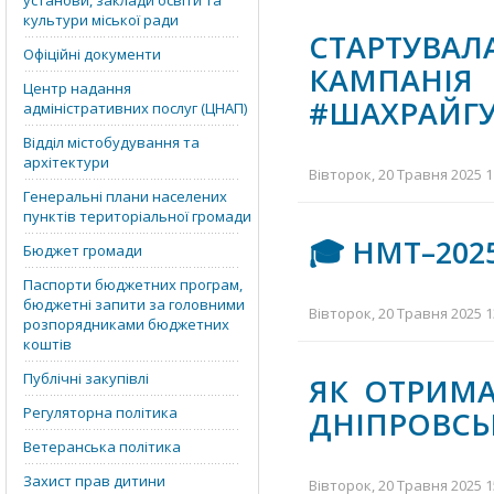
установи, заклади освіти та
культури міської ради
СТАРТУВАЛ
Офіційні документи
КАМПАН
Центр надання
#ШАХРАЙГ
адміністративних послуг (ЦНАП)
Відділ містобудування та
архітектури
Вівторок, 20 Травня 2025 1
Генеральні плани населених
пунктів територіальної громади
🎓 НМТ–202
Бюджет громади
Паспорти бюджетних програм,
бюджетні запити за головними
Вівторок, 20 Травня 2025 1
розпорядниками бюджетних
коштів
Публічні закупівлі
ЯК ОТРИМА
Регуляторна політика
ДНІПРОВСЬ
Ветеранська політика
Захист прав дитини
Вівторок, 20 Травня 2025 1