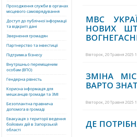
Проходження служби в органах
місцевого самоврядування
МВС УКРА
Доступ до публічної інформації
НОВИХ ШТР
та відкриті дані
ВОГНЕГАСН
Звернення громадян
Партнерство та інвестиції
Вівторок, 20 Травня 2025 1
Підтримка бізнесу
Внутрішньо переміщеним
особам (ВПО)
ЗМІНА МІ
Гендерна рівність
ВАРТО ЗНА
Корисна інформація для
мешканців громади та ЗМІ
Вівторок, 20 Травня 2025 1
Безоплантна правнича
допомога в громаді
Евакуація з території ведення
ДЕ ПОТРІБН
бойових дій в Запорізькій
області