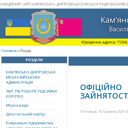
ОФІЦІЙНИЙ САЙТ КАМ’ЯНСЬКО–ДНІПРОВСЬКОЇ МІСЬКОЇ РАДИ ВАСИЛІВС
Кам'ян
Василі
Юридична адреса: 71304, З
Головна
» Пошук
РОЗДІЛИ
КАМ'ЯНСЬКО-ДНІПРОВСЬКА
МІСЬКА ВІЙСЬКОВА
АДМІНІСТРАЦІЯ
ОФІЦІЙНО
ЗВІТ. РІК РОБОТИ. ПІДСУМКИ.
ЗАЙНЯТОСТ
КОРОТКО
Міська рада
П'ятниця, 16 Травня 2025 0
Депутатський корпус
Комунальні підприємства,