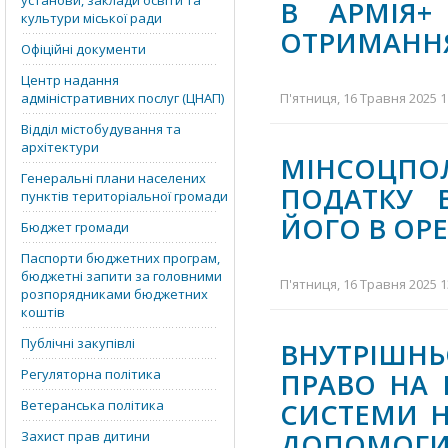
установи, заклади освіти та
В АРМІЯ+
культури міської ради
ОТРИМАННЯ
Офіційні документи
Центр надання
адміністративних послуг (ЦНАП)
П'ятниця, 16 Травня 2025 1
Відділ містобудування та
архітектури
МІНСОЦП
Генеральні плани населених
ПОДАТКУ 
пунктів територіальної громади
ЙОГО В ОР
Бюджет громади
Паспорти бюджетних програм,
бюджетні запити за головними
П'ятниця, 16 Травня 2025 1
розпорядниками бюджетних
коштів
Публічні закупівлі
ВНУТРІШН
Регуляторна політика
ПРАВО НА 
Ветеранська політика
СИСТЕМИ Н
ДОПОМОГ
Захист прав дитини