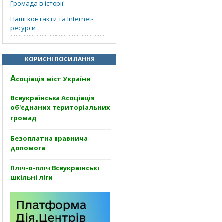
Громада в історії
Наші контакти та Internet-
ресурси
КОРИСНІ ПОСИЛАННЯ
А
соціація міст України
Всеукраїнська Асоціація
об'єднаних територіальних
громад
Безоплатна правнича
допомога
Пліч-о-пліч Всеукраїнські
шкільні ліги