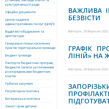
установи, заклади освіти та
культури міської ради
ВАЖЛИВА 
Офіційні документи
БЕЗВІСТИ
Центр надання
адміністративних послуг (ЦНАП)
Вівторок, 30 Вересня 2025 
Відділ містобудування та
архітектури
Генеральні плани населених
ГРАФІК ПР
пунктів територіальної громади
ЛІНІЙ» НА 
Бюджет громади
Паспорти бюджетних програм,
бюджетні запити за головними
Вівторок, 30 Вересня 2025 
розпорядниками бюджетних
коштів
Публічні закупівлі
ЗАПОРІЗЬК
Регуляторна політика
ПРОФІЛА
Ветеранська політика
ПІДГОТУВАТ
Захист прав дитини