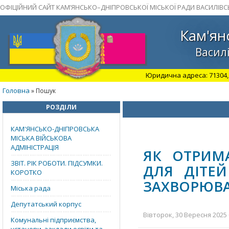
ОФІЦІЙНИЙ САЙТ КАМ’ЯНСЬКО–ДНІПРОВСЬКОЇ МІСЬКОЇ РАДИ ВАСИЛІВС
Кам'ян
Василі
Юридична адреса: 71304, З
Головна
» Пошук
РОЗДІЛИ
КАМ'ЯНСЬКО-ДНІПРОВСЬКА
МІСЬКА ВІЙСЬКОВА
АДМІНІСТРАЦІЯ
ЯК ОТРИМ
ЗВІТ. РІК РОБОТИ. ПІДСУМКИ.
ДЛЯ ДІТЕ
КОРОТКО
ЗАХВОРЮВ
Міська рада
Депутатський корпус
Вівторок, 30 Вересня 2025 
Комунальні підприємства,