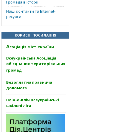
Громада в історії
Наші контакти та Internet-
ресурси
КОРИСНІ ПОСИЛАННЯ
А
соціація міст України
Всеукраїнська Асоціація
об'єднаних територіальних
громад
Безоплатна правнича
допомога
Пліч-о-пліч Всеукраїнські
шкільні ліги