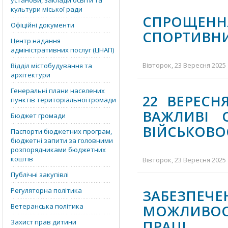
установи, заклади освіти та
культури міської ради
СПРОЩЕН
Офіційні документи
СПОРТИВНИ
Центр надання
адміністративних послуг (ЦНАП)
Вівторок, 23 Вересня 2025 
Відділ містобудування та
архітектури
Генеральні плани населених
22 ВЕРЕСН
пунктів територіальної громади
ВАЖЛИВІ 
Бюджет громади
ВІЙСЬКОВОС
Паспорти бюджетних програм,
бюджетні запити за головними
розпорядниками бюджетних
коштів
Вівторок, 23 Вересня 2025 
Публічні закупівлі
Регуляторна політика
ЗАБЕЗП
Ветеранська політика
МОЖЛИВОСТ
ПРАЦІ
Захист прав дитини