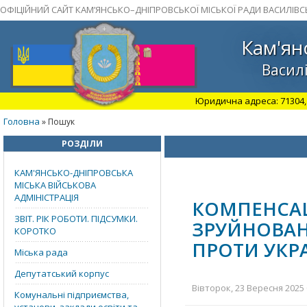
ОФІЦІЙНИЙ САЙТ КАМ’ЯНСЬКО–ДНІПРОВСЬКОЇ МІСЬКОЇ РАДИ ВАСИЛІВС
Кам'ян
Василі
Юридична адреса: 71304, З
Головна
» Пошук
РОЗДІЛИ
КАМ'ЯНСЬКО-ДНІПРОВСЬКА
МІСЬКА ВІЙСЬКОВА
АДМІНІСТРАЦІЯ
КОМПЕНС
ЗВІТ. РІК РОБОТИ. ПІДСУМКИ.
ЗРУЙНОВАН
КОРОТКО
ПРОТИ УКР
Міська рада
Депутатський корпус
Вівторок, 23 Вересня 2025 
Комунальні підприємства,