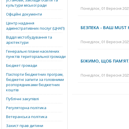
установи, заклади освіти та
культури міської ради
Понеділок, 01 Вересня 2025
Офіційні документи
Центр надання
БЕЗПЕКА - ВАШ MUST 
адміністративних послуг (ЦНАП)
Відділ містобудування та
Понеділок, 01 Вересня 2025
архітектури
Генеральні плани населених
пунктів територіальної громади
БІЖИМО, ЩОБ ПАМ’Я
Бюджет громади
Паспорти бюджетних програм,
Понеділок, 01 Вересня 2025
бюджетні запити за головними
розпорядниками бюджетних
коштів
Публічні закупівлі
Регуляторна політика
Ветеранська політика
Захист прав дитини