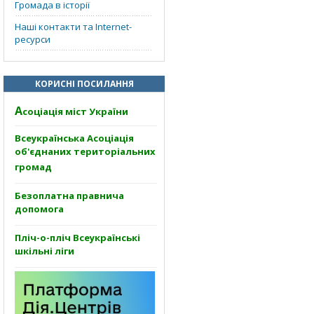
Громада в історії
Наші контакти та Internet-
ресурси
КОРИСНІ ПОСИЛАННЯ
А
соціація міст України
Всеукраїнська Асоціація
об'єднаних територіальних
громад
Безоплатна правнича
допомога
Пліч-о-пліч Всеукраїнські
шкільні ліги