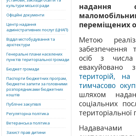
установи, заклади освіти та
надання с
культури міської ради
маломобіль
Офіційні документи
переміщених о
Центр надання
адміністративних послуг (ЦНАП)
Метою реаліз
Відділ містобудування та
архітектури
забезпечення 
Генеральні плани населених
осіб з числа
пунктів територіальної громади
евакуйовано
Бюджет громади
територій, на 
Паспорти бюджетних програм,
тимчасово оку
бюджетні запити за головними
розпорядниками бюджетних
шляхом надан
коштів
соціальних пос
Публічні закупівлі
територіальної 
Регуляторна політика
Ветеранська політика
Надавачам
Захист прав дитини