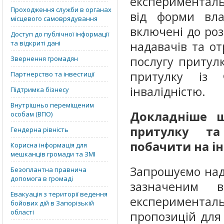
експерименталь
Проходження служби в органах
від форми вла
місцевого самоврядування
включені до роз
Доступ до публічної інформації
та відкриті дані
надавачів та от
послугу притул
Звернення громадян
притулку із 
Партнерство та інвестиції
інвалідністю.
Підтримка бізнесу
Внутрішньо переміщеним
Докладніше щ
особам (ВПО)
притулку та
Гендерна рівність
побачити на ін
Корисна інформація для
мешканців громади та ЗМІ
Запрошуємо над
Безоплантна правнича
допомога в громаді
зазначеним 
Евакуація з території ведення
експерименталь
бойових дій в Запорізькій
області
пропозицій для