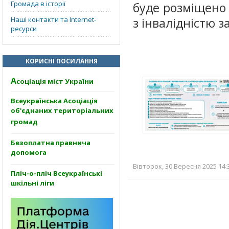
Громада в історії
буде розміщено 
Наші контакти та Internet-
з інвалідністю з
ресурси
КОРИСНІ ПОСИЛАННЯ
А
соціація міст України
Всеукраїнська Асоціація
об'єднаних територіальних
громад
Безоплатна правнича
допомога
Вівторок, 30 Вересня 2025 14:
Пліч-о-пліч Всеукраїнські
шкільні ліги