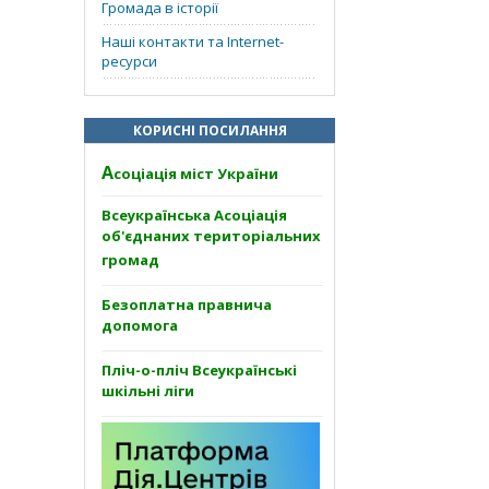
Громада в історії
Наші контакти та Internet-
ресурси
КОРИСНІ ПОСИЛАННЯ
А
соціація міст України
Всеукраїнська Асоціація
об'єднаних територіальних
громад
Безоплатна правнича
допомога
Пліч-о-пліч Всеукраїнські
шкільні ліги