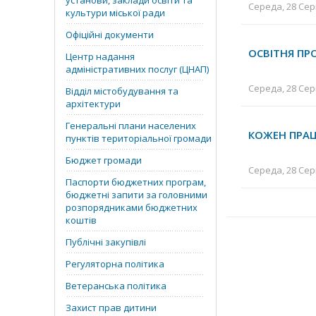
установи, заклади освіти та
Середа, 28 Серп
культури міської ради
Офіційні документи
ОСВІТНЯ ПР
Центр надання
адміністративних послуг (ЦНАП)
Середа, 28 Серп
Відділ містобудування та
архітектури
Генеральні плани населених
КОЖЕН ПРАЦ
пунктів територіальної громади
Бюджет громади
Середа, 28 Серп
Паспорти бюджетних програм,
бюджетні запити за головними
розпорядниками бюджетних
коштів
Публічні закупівлі
Регуляторна політика
Ветеранська політика
Захист прав дитини