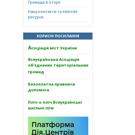
Громада в історії
Наші контакти та Internet-
ресурси
КОРИСНІ ПОСИЛАННЯ
А
соціація міст України
Всеукраїнська Асоціація
об'єднаних територіальних
громад
Безоплатна правнича
допомога
Пліч-о-пліч Всеукраїнські
шкільні ліги