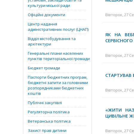
установи, заклади освіти та
культури міської ради
Офіційні документи
Вівторок, 27 Се
Центр надання
адміністративних послуг (ЦНАП)
ЯК НА ВЕБ
Відділ містобудування та
СЕРВІСНОГО
архітектури
Генеральні плани населених
Вівторок, 27 Се
пунктів територіальної громади
Бюджет громади
СТАРТУВАВ
Паспорти бюджетних програм,
бюджетні запити за головними
розпорядниками бюджетних
Вівторок, 27 Се
коштів
Публічні закупівлі
«ЖИТИ НАЗ
Регуляторна політика
ЦИВІЛЬНЕ Ж
Ветеранська політика
Захист прав дитини
Вівторок, 27 Се