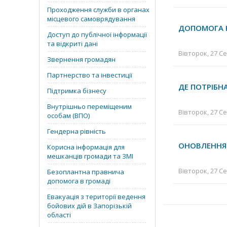
Проходження служби в органах
місцевого самоврядування
ДОПОМОГА Н
Доступ до публічної інформації
та відкриті дані
Вівторок, 27 Се
Звернення громадян
Партнерство та інвестиції
ДЕ ПОТРІБН
Підтримка бізнесу
Внутрішньо переміщеним
Вівторок, 27 Се
особам (ВПО)
Гендерна рівність
ОНОВЛЕННЯ 
Корисна інформація для
мешканців громади та ЗМІ
Вівторок, 27 Се
Безоплантна правнича
допомога в громаді
Евакуація з території ведення
бойових дій в Запорізькій
області