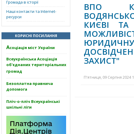
Громада в історії
ВПО КАМ
Наші контакти та Internet-
ВОДЯНСЬК
ресурси
КИЄВІ ТА
МОЖЛИВІ
КОРИСНІ ПОСИЛАННЯ
ЮРИДИЧ
А
соціація міст України
ДОСВІДЧЕ
ЗАХИСТ"
Всеукраїнська Асоціація
об'єднаних територіальних
громад
П'ятниця, 09 Серпня 2024 1
Безоплатна правнича
допомога
Пліч-о-пліч Всеукраїнські
шкільні ліги