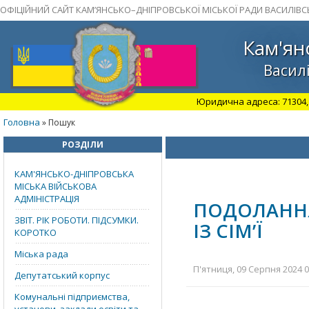
ОФІЦІЙНИЙ САЙТ КАМ’ЯНСЬКО–ДНІПРОВСЬКОЇ МІСЬКОЇ РАДИ ВАСИЛІВС
Кам'ян
Василі
Юридична адреса: 71304, З
Головна
» Пошук
РОЗДІЛИ
КАМ'ЯНСЬКО-ДНІПРОВСЬКА
МІСЬКА ВІЙСЬКОВА
АДМІНІСТРАЦІЯ
ПОДОЛАННЯ
ЗВІТ. РІК РОБОТИ. ПІДСУМКИ.
ІЗ СІМ’Ї
КОРОТКО
Міська рада
П'ятниця, 09 Серпня 2024 0
Депутатський корпус
Комунальні підприємства,