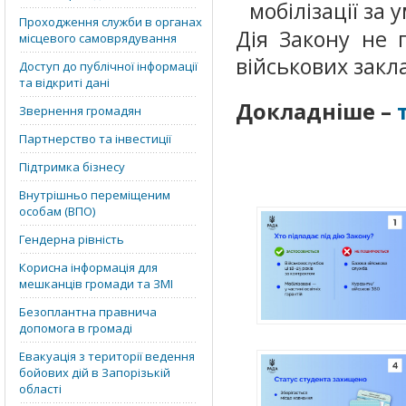
мобілізації за
Проходження служби в органах
Дія Закону не 
місцевого самоврядування
військових закла
Доступ до публічної інформації
та відкриті дані
Докладніше –
Звернення громадян
Партнерство та інвестиції
Підтримка бізнесу
Внутрішньо переміщеним
особам (ВПО)
Гендерна рівність
Корисна інформація для
мешканців громади та ЗМІ
Безоплантна правнича
допомога в громаді
Евакуація з території ведення
бойових дій в Запорізькій
області