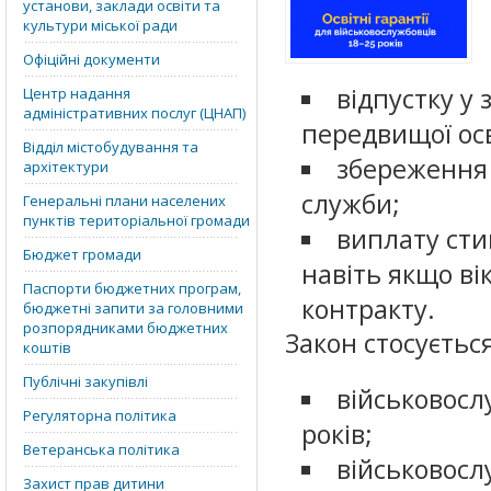
установи, заклади освіти та
культури міської ради
Офіційні документи
відпустку у 
Центр надання
адміністративних послуг (ЦНАП)
передвищої осв
Відділ містобудування та
збереження 
архітектури
служби;
Генеральні плани населених
пунктів територіальної громади
виплату сти
Бюджет громади
навіть якщо ві
Паспорти бюджетних програм,
контракту.
бюджетні запити за головними
розпорядниками бюджетних
Закон стосується
коштів
Публічні закупівлі
військовосл
Регуляторна політика
років;
Ветеранська політика
військовосл
Захист прав дитини