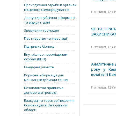
Проходження служби в органах
місцевого самоврядування
П'ятниця, 12 Ли
Доступ до публічної інформації
та відкриті дані
ЯК ВЕТЕРА
Звернення громадян
ЗАХИСНИКА
Партнерство та інвестиції
Підтримка бізнесу
П'ятниця, 12 Ли
Внутрішньо переміщеним
особам (ВПО)
Аналітична 
Гендерна рівність
року у Кам’
комітеті Ка
Корисна інформація для
мешканців громади та ЗМІ
П'ятниця, 12 Ли
Безоплантна правнича
допомога в громаді
Евакуація з території ведення
бойових дій в Запорізькій
області