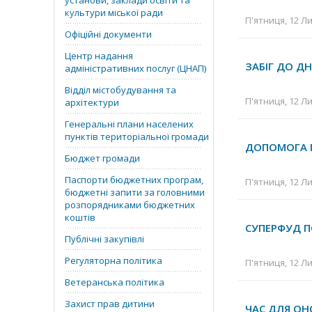
установи, заклади освіти та
культури міської ради
П'ятниця, 12 Ли
Офіційні документи
Центр надання
ЗАБІГ ДО ДН
адміністративних послуг (ЦНАП)
Відділ містобудування та
П'ятниця, 12 Ли
архітектури
Генеральні плани населених
пунктів територіальної громади
ДОПОМОГА М
Бюджет громади
Паспорти бюджетних програм,
П'ятниця, 12 Ли
бюджетні запити за головними
розпорядниками бюджетних
коштів
СУПЕРФУД П
Публічні закупівлі
Регуляторна політика
П'ятниця, 12 Ли
Ветеранська політика
Захист прав дитини
ЧАС ДЛЯ ОН