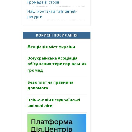
Громада в історії
Наші контакти та Internet-
ресурси
КОРИСНІ ПОСИЛАННЯ
А
соціація міст України
Всеукраїнська Асоціація
об'єднаних територіальних
громад
Безоплатна правнича
допомога
Пліч-о-пліч Всеукраїнські
шкільні ліги