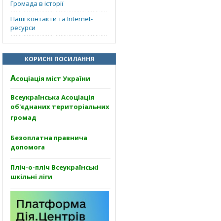
Громада в історії
Наші контакти та Internet-
ресурси
КОРИСНІ ПОСИЛАННЯ
А
соціація міст України
Всеукраїнська Асоціація
об'єднаних територіальних
громад
Безоплатна правнича
допомога
Пліч-о-пліч Всеукраїнські
шкільні ліги