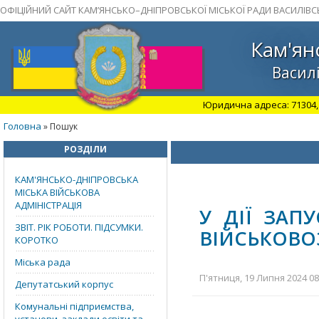
ОФІЦІЙНИЙ САЙТ КАМ’ЯНСЬКО–ДНІПРОВСЬКОЇ МІСЬКОЇ РАДИ ВАСИЛІВС
Кам'ян
Василі
Юридична адреса: 71304, З
Головна
» Пошук
РОЗДІЛИ
КАМ'ЯНСЬКО-ДНІПРОВСЬКА
МІСЬКА ВІЙСЬКОВА
АДМІНІСТРАЦІЯ
У ДІЇ ЗАП
ЗВІТ. РІК РОБОТИ. ПІДСУМКИ.
ВІЙСЬКОВО
КОРОТКО
Міська рада
П'ятниця, 19 Липня 2024 08
Депутатський корпус
Комунальні підприємства,