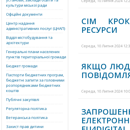
установи, заклади освіти та
Середа, 10 Липня 2024 12:2
культури міської ради
Офіційні документи
СІМ КРОК
Центр надання
РЕСУРСИ
адміністративних послуг (ЦНАП)
Відділ містобудування та
архітектури
Середа, 10 Липня 2024 12:3
Генеральні плани населених
пунктів територіальної громади
ЯКЩО ЛЮД
Бюджет громади
ПОВІДОМЛ
Паспорти бюджетних програм,
бюджетні запити за головними
розпорядниками бюджетних
коштів
Середа, 10 Липня 2024 10:0
Публічні закупівлі
Регуляторна політика
ЗАПРОШЕ
Ветеранська політика
ЕЛЕКТРОНН
EU4DIGITAL
Захист прав дитини