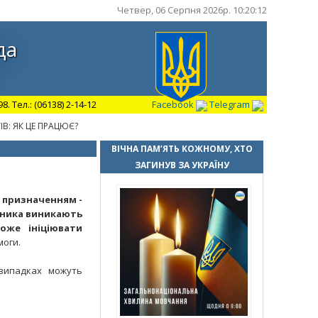
Четвер, 06 Серпня 2026р. 10:20:13
да
 Тел.: (06138) 2-14-12
Facebook
Telegram
В: ЯК ЦЕ ПРАЦЮЄ?
ВІЧНА ПАМ’ЯТЬ КОЖНОМУ, ХТО
ЗАГИНУВ ЗА УКРАЇНУ
 призначенням -
атника виникають
оже ініціювати
моги.
 випадках можуть