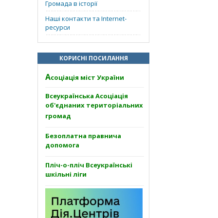
Громада в історії
Наші контакти та Internet-
ресурси
КОРИСНІ ПОСИЛАННЯ
А
соціація міст України
Всеукраїнська Асоціація
об'єднаних територіальних
громад
Безоплатна правнича
допомога
Пліч-о-пліч Всеукраїнські
шкільні ліги