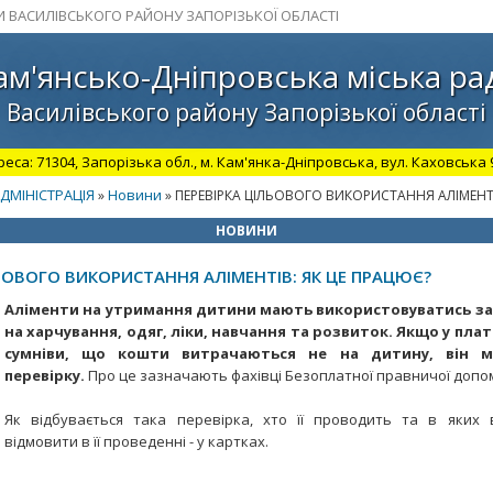
И ВАСИЛІВСЬКОГО РАЙОНУ ЗАПОРІЗЬКОЇ ОБЛАСТІ
ам'янсько-Дніпровська міська ра
Василівського району Запорізької області
а: 71304, Запорізька обл., м. Кам'янка-Дніпровська, вул. Каховська 98.
ДМІНІСТРАЦІЯ
Новини
»
» ПЕРЕВІРКА ЦІЛЬОВОГО ВИКОРИСТАННЯ АЛІМЕНТІ
НОВИНИ
ЬОВОГО ВИКОРИСТАННЯ АЛІМЕНТІВ: ЯК ЦЕ ПРАЦЮЄ?
Аліменти на утримання дитини мають використовуватись за
на харчування, одяг, ліки, навчання та розвиток. Якщо у пл
сумніви, що кошти витрачаються не на дитину, він м
перевірку.
Про це зазначають фахівці Безоплатної правничої допо
Як відбувається така перевірка, хто її проводить та в яких
відмовити в її проведенні - у картках.