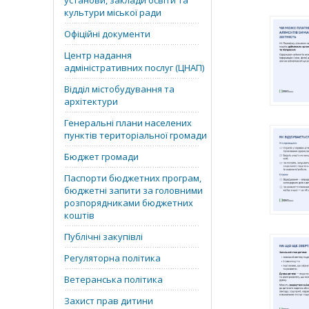
установи, заклади освіти та
культури міської ради
Офіційні документи
Центр надання
адміністративних послуг (ЦНАП)
Відділ містобудування та
архітектури
Генеральні плани населених
пунктів територіальної громади
Бюджет громади
Паспорти бюджетних програм,
бюджетні запити за головними
розпорядниками бюджетних
коштів
Публічні закупівлі
Регуляторна політика
Ветеранська політика
Захист прав дитини