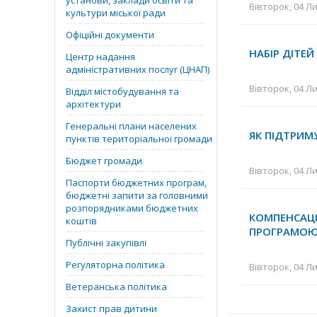
установи, заклади освіти та
Вівторок, 04 Ли
культури міської ради
Офіційні документи
НАБІР ДІТЕ
Центр надання
адміністративних послуг (ЦНАП)
Вівторок, 04 Ли
Відділ містобудування та
архітектури
Генеральні плани населених
ЯК ПІДТРИМ
пунктів територіальної громади
Бюджет громади
Вівторок, 04 Ли
Паспорти бюджетних програм,
бюджетні запити за головними
розпорядниками бюджетних
КОМПЕНСАЦ
коштів
ПРОГРАМО
Публічні закупівлі
Регуляторна політика
Вівторок, 04 Ли
Ветеранська політика
Захист прав дитини