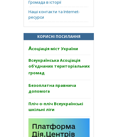
Громада в історії
Наші контакти та Internet-
ресурси
КОРИСНІ ПОСИЛАННЯ
А
соціація міст України
Всеукраїнська Асоціація
об'єднаних територіальних
громад
Безоплатна правнича
допомога
Пліч-о-пліч Всеукраїнські
шкільні ліги