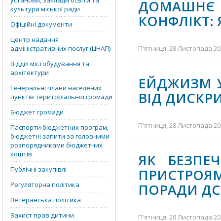
установи, заклади освіти та
ДОМАШНЄ
культури міської ради
КОНФЛІКТ: 
Офіційні документи
Центр надання
адміністративних послуг (ЦНАП)
П'ятниця, 28 Листопада 202
Відділ містобудування та
архітектури
ЕЙДЖИЗМ У
Генеральні плани населених
ВІД ДИСКРИ
пунктів територіальної громади
Бюджет громади
П'ятниця, 28 Листопада 202
Паспорти бюджетних програм,
бюджетні запити за головними
розпорядниками бюджетних
коштів
ЯК БЕЗПЕ
Публічні закупівлі
ПРИСТРО
Регуляторна політика
ПОРАДИ ДС
Ветеранська політика
Захист прав дитини
П'ятниця, 28 Листопада 202