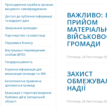
Проходження служби в органах
місцевого самоврядування
ВАЖЛИВО: 
Доступ до публічної інформації
ПРИЙОМ 
та відкриті дані
МАТЕР
Звернення громадян
ВІЙСЬКОВ
Партнерство та інвестиції
ГРОМАДИ
Підтримка бізнесу
Внутрішньо переміщеним
особам (ВПО)
П'ятниця, 28 Листопада 202
Гендерна рівність
Корисна інформація для
ЗАХИСТ
мешканців громади та ЗМІ
ОБМЕЖУВАЛ
Безоплантна правнича
допомога в громаді
НАДІЇ
Евакуація з території ведення
бойових дій в Запорізькій
області
П'ятниця, 28 Листопада 202