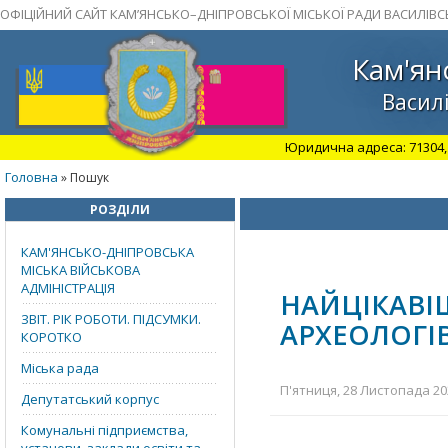
ОФІЦІЙНИЙ САЙТ КАМ’ЯНСЬКО–ДНІПРОВСЬКОЇ МІСЬКОЇ РАДИ ВАСИЛІВС
Кам'ян
Василі
Юридична адреса: 71304, З
Головна
» Пошук
РОЗДІЛИ
КАМ'ЯНСЬКО-ДНІПРОВСЬКА
МІСЬКА ВІЙСЬКОВА
АДМІНІСТРАЦІЯ
НАЙЦІКА
ЗВІТ. РІК РОБОТИ. ПІДСУМКИ.
АРХЕОЛОГІВ
КОРОТКО
Міська рада
П'ятниця, 28 Листопада 202
Депутатський корпус
Комунальні підприємства,