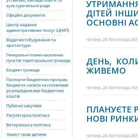
установи, заклади освіти та
УТРИМАНН
культури міської ради
ДІТЕЙ ІНШ
Офіційні документи
ОСНОВНІ А
Центр надання
адміністративних послуг (ЦНАП)
Четвер, 20 Листопада 2025
Відділ містобудування та
архітектури
Генеральні плани населених
ДЕНЬ, КОЛ
пунктів територіальної громади
ЖИВЕМО
Бюджет громади
Паспорти бюджетних програм,
бюджетні запити за головними
Четвер, 20 Листопада 2025
розпорядниками бюджетних
коштів
Публічні закупівлі
ПЛАНУЄТЕ 
Регуляторна політика
НОВІ РИНК
Ветеранська політика
Захист прав дитини
Четвер, 20 Листопада 2025