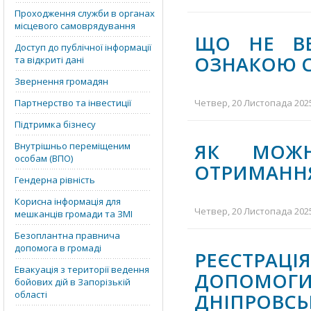
Проходження служби в органах
місцевого самоврядування
ЩО НЕ ВВ
Доступ до публічної інформації
ОЗНАКОЮ С
та відкриті дані
Звернення громадян
Партнерство та інвестиції
Четвер, 20 Листопада 2025
Підтримка бізнесу
ЯК МОЖН
Внутрішньо переміщеним
особам (ВПО)
ОТРИМАННЯ
Гендерна рівність
Корисна інформація для
Четвер, 20 Листопада 2025
мешканців громади та ЗМІ
Безоплантна правнича
допомога в громаді
РЕЄСТРАЦ
Евакуація з території ведення
ДОПОМОГ
бойових дій в Запорізькій
області
ДНІПРОВСЬ