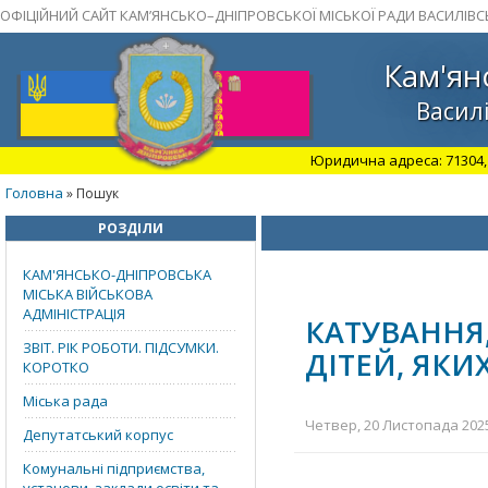
ОФІЦІЙНИЙ САЙТ КАМ’ЯНСЬКО–ДНІПРОВСЬКОЇ МІСЬКОЇ РАДИ ВАСИЛІВС
Кам'ян
Василі
Юридична адреса: 71304, З
Головна
» Пошук
РОЗДІЛИ
КАМ'ЯНСЬКО-ДНІПРОВСЬКА
МІСЬКА ВІЙСЬКОВА
АДМІНІСТРАЦІЯ
КАТУВАННЯ
ЗВІТ. РІК РОБОТИ. ПІДСУМКИ.
ДІТЕЙ, ЯКИ
КОРОТКО
Міська рада
Четвер, 20 Листопада 2025
Депутатський корпус
Комунальні підприємства,