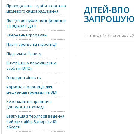
Проходження служби в органах
ДІТЕЙ-В
місцевого самоврядування
ЗАПРОШУЮТ
Доступ до публічної інформації
та відкриті дані
Звернення громадян
П'ятниця, 14 Листопада 202
Партнерство та інвестиції
Підтримка бізнесу
Внутрішньо переміщеним
особам (ВПО)
Гендерна рівність
Корисна інформація для
мешканців громади та ЗМІ
Безоплантна правнича
допомога в громаді
Евакуація з території ведення
бойових дій в Запорізькій
області