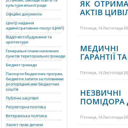
установи, заклади освіти та
ЯК ОТРИМА
культури міської ради
АКТІВ ЦИВ
Офіційні документи
Центр надання
адміністративних послуг (ЦНАП)
П'ятниця, 14 Листопада 202
Відділ містобудування та
архітектури
МЕДИЧНІ 
Генеральні плани населених
ГАРАНТІЇ Т
пунктів територіальної громади
Бюджет громади
П'ятниця, 14 Листопада 202
Паспорти бюджетних програм,
бюджетні запити за головними
розпорядниками бюджетних
коштів
НЕЗВИЧН
Публічні закупівлі
ПОМІДОРА 
Регуляторна політика
Ветеранська політика
П'ятниця, 14 Листопада 202
Захист прав дитини