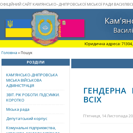
ОФІЦІЙНИЙ САЙТ КАМ’ЯНСЬКО–ДНІПРОВСЬКОЇ МІСЬКОЇ РАДИ ВАСИЛІВС
Кам'ян
Василі
Юридична адреса: 71304, З
Головна
» Пошук
РОЗДІЛИ
КАМ'ЯНСЬКО-ДНІПРОВСЬКА
МІСЬКА ВІЙСЬКОВА
АДМІНІСТРАЦІЯ
ГЕНДЕРНА 
ЗВІТ. РІК РОБОТИ. ПІДСУМКИ.
ВСІХ
КОРОТКО
Міська рада
П'ятниця, 14 Листопада 202
Депутатський корпус
Комунальні підприємства,