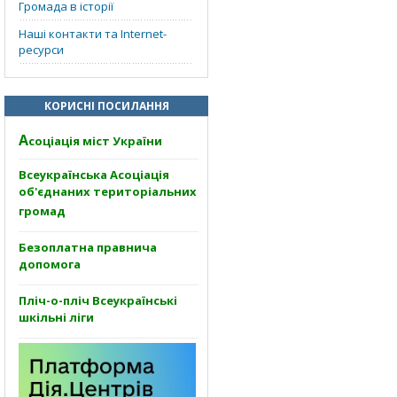
Громада в історії
Наші контакти та Internet-
ресурси
КОРИСНІ ПОСИЛАННЯ
А
соціація міст України
Всеукраїнська Асоціація
об'єднаних територіальних
громад
Безоплатна правнича
допомога
Пліч-о-пліч Всеукраїнські
шкільні ліги