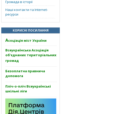
Громада в історії
Наші контакти та Internet-
ресурси
КОРИСНІ ПОСИЛАННЯ
А
соціація міст України
Всеукраїнська Асоціація
об'єднаних територіальних
громад
Безоплатна правнича
допомога
Пліч-о-пліч Всеукраїнські
шкільні ліги