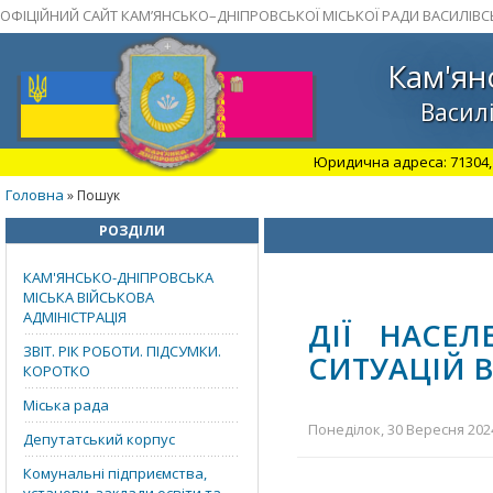
ОФІЦІЙНИЙ САЙТ КАМ’ЯНСЬКО–ДНІПРОВСЬКОЇ МІСЬКОЇ РАДИ ВАСИЛІВС
Кам'ян
Василі
Юридична адреса: 71304, З
Головна
» Пошук
РОЗДІЛИ
КАМ'ЯНСЬКО-ДНІПРОВСЬКА
МІСЬКА ВІЙСЬКОВА
АДМІНІСТРАЦІЯ
ДІЇ НАСЕ
ЗВІТ. РІК РОБОТИ. ПІДСУМКИ.
СИТУАЦІЙ 
КОРОТКО
Міська рада
Понеділок, 30 Вересня 2024
Депутатський корпус
Комунальні підприємства,