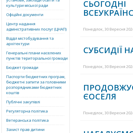
установи, заклади освіти та
СЬОГОДН
культури міської ради
ВСЕУКРАЇНС
Офіційні документи
Центр надання
адміністративних послуг (ЦНАП)
Понеділок, 30 Вересня 2024
Відділ містобудування та
архітектури
СУБСИДІЇ 
Генеральні плани населених
пунктів територіальної громади
Понеділок, 30 Вересня 2024
Бюджет громади
Паспорти бюджетних програм,
бюджетні запити за головними
ПРОДОВЖ
розпорядниками бюджетних
коштів
ЄОСЕЛЯ
Публічні закупівлі
Регуляторна політика
Понеділок, 30 Вересня 2024
Ветеранська політика
Захист прав дитини