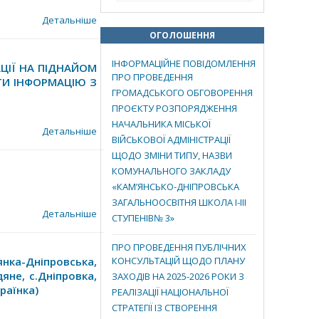
Детальніше
ОГОЛОШЕННЯ
ІНФОРМАЦІЙНЕ ПОВІДОМЛЕННЯ
ЦІЇ НА ПІДНАЙОМ
ПРО ПРОВЕДЕННЯ
ТИ ІНФОРМАЦІЮ З
ГРОМАДСЬКОГО ОБГОВОРЕННЯ
ПРОЄКТУ РОЗПОРЯДЖЕННЯ
НАЧАЛЬНИКА МІСЬКОЇ
Детальніше
ВІЙСЬКОВОЇ АДМІНІСТРАЦІЇ
ЩОДО ЗМІНИ ТИПУ, НАЗВИ
КОМУНАЛЬНОГО ЗАКЛАДУ
«КАМ’ЯНСЬКО-ДНІПРОВСЬКА
ЗАГАЛЬНООСВІТНЯ ШКОЛА І-ІІІ
Детальніше
СТУПЕНІВ№ 3»
ПРО ПРОВЕДЕННЯ ПУБЛІЧНИХ
ка-Дніпровська,
КОНСУЛЬТАЦІЙ ЩОДО ПЛАНУ
яне, с.Дніпровка,
ЗАХОДІВ НА 2025-2026 РОКИ З
раїнка)
РЕАЛІЗАЦІЇ НАЦІОНАЛЬНОЇ
СТРАТЕГІЇ ІЗ СТВОРЕННЯ