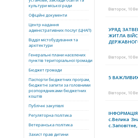
установи, заклади освіти та
культури міської ради
Вівторок, 10 Ве
Офіційні документи
Центр надання
УРЯД ЗАТВЕ
адміністративних послуг (ЦНАП)
ЖИТЛА ВІЙС
Відділ містобудування та
ДЕРЖАВНОГО
архітектури
Генеральні плани населених
Вівторок, 10 Ве
пунктів територіальної громади
Бюджет громади
5 ВАЖЛИВИХ
Паспорти бюджетних програм,
бюджетні запити за головними
розпорядниками бюджетних
Вівторок, 10 Ве
коштів
Публічні закупівлі
ІНФОРМАЦІЯ
Регуляторна політика
с.Велика Зн
Ветеранська політика
с.Заповітне,
Захист прав дитини