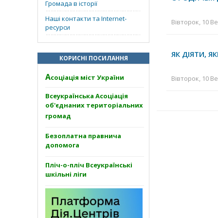
Громада в історії
Наші контакти та Internet-
Вівторок, 10 Ве
ресурси
ЯК ДІЯТИ, 
КОРИСНІ ПОСИЛАННЯ
А
соціація міст України
Вівторок, 10 Ве
Всеукраїнська Асоціація
об'єднаних територіальних
громад
Безоплатна правнича
допомога
Пліч-о-пліч Всеукраїнські
шкільні ліги