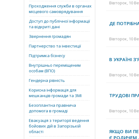
Вівторок, 10 Ве
Проходження служби в органах
місцевого самоврядування
Доступ до публічної інформації
ДЕ ПОТРІБН
та відкриті дані
Звернення громадян
Вівторок, 10 Ве
Партнерство та інвестиції
Підтримка бізнесу
В УКРАЇНІ 
Внутрішньо переміщеним
особам (ВПО)
Вівторок, 10 Ве
Гендерна рівність
Корисна інформація для
ТРУДОВІ ПР
мешканців громади та ЗМІ
Безоплантна правнича
допомога в громаді
Вівторок, 10 Ве
Евакуація з території ведення
бойових дій в Запорізькій
ЯКЩО ВИ ПЕ
області
Є РОДИЧЕМ 