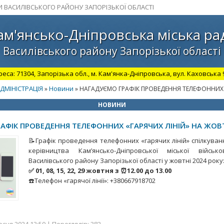
И ВАСИЛІВСЬКОГО РАЙОНУ ЗАПОРІЗЬКОЇ ОБЛАСТІ
ам'янсько-Дніпровська міська ра
Василівського району Запорізької області
а: 71304, Запорізька обл., м. Кам'янка-Дніпровська, вул. Каховська 98.
ДМІНІСТРАЦІЯ
Новини
»
» НАГАДУЄМО ГРАФІК ПРОВЕДЕННЯ ТЕЛЕФОННИХ 
НОВИНИ
АФІК ПРОВЕДЕННЯ ТЕЛЕФОННИХ «ГАРЯЧИХ ЛІНІЙ» НА ЖОВ
📝Графік проведення телефонних «гарячих ліній» спілкуван
керівництва Кам’янсько-Дніпровської міської військов
Василівського району Запорізької області у жовтні 2024 року
✅ 01, 08, 15, 22, 29 жовтня з ⏰12.00 до 13.00
☎️Телефон «гарячої лінії»: +380667918702