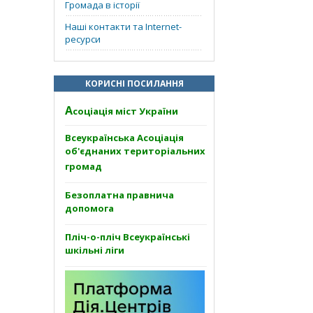
Громада в історії
Наші контакти та Internet-
ресурси
КОРИСНІ ПОСИЛАННЯ
А
соціація міст України
Всеукраїнська Асоціація
об'єднаних територіальних
громад
Безоплатна правнича
допомога
Пліч-о-пліч Всеукраїнські
шкільні ліги