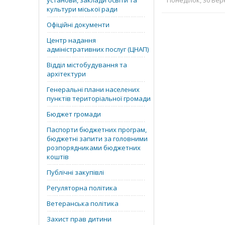
установи, заклади освіти та
Понеділок, 30 Вере
культури міської ради
Офіційні документи
Центр надання
адміністративних послуг (ЦНАП)
Відділ містобудування та
архітектури
Генеральні плани населених
пунктів територіальної громади
Бюджет громади
Паспорти бюджетних програм,
бюджетні запити за головними
розпорядниками бюджетних
коштів
Публічні закупівлі
Регуляторна політика
Ветеранська політика
Захист прав дитини