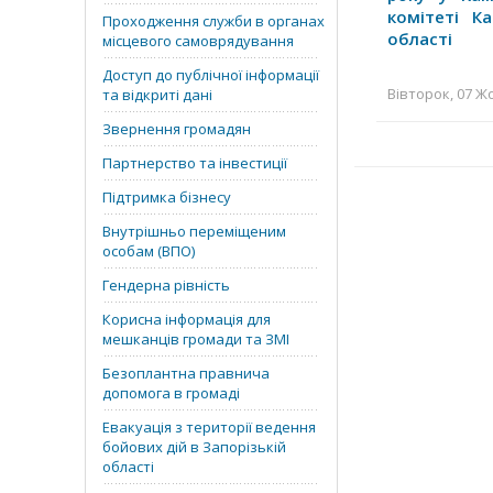
комітеті Ка
Проходження служби в органах
області
місцевого самоврядування
Доступ до публічної інформації
Вівторок, 07 Жо
та відкриті дані
Звернення громадян
Партнерство та інвестиції
Підтримка бізнесу
Внутрішньо переміщеним
особам (ВПО)
Гендерна рівність
Корисна інформація для
мешканців громади та ЗМІ
Безоплантна правнича
допомога в громаді
Евакуація з території ведення
бойових дій в Запорізькій
області