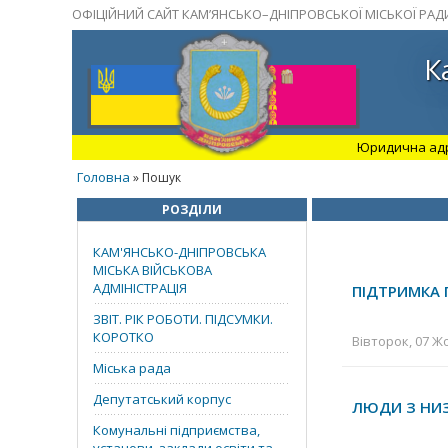
ОФІЦІЙНИЙ САЙТ КАМ’ЯНСЬКО–ДНІПРОВСЬКОЇ МІСЬКОЇ РАД
К
Юридична адрес
Головна
» Пошук
РОЗДІЛИ
КАМ'ЯНСЬКО-ДНІПРОВСЬКА
МІСЬКА ВІЙСЬКОВА
АДМІНІСТРАЦІЯ
ПІДТРИМКА 
ЗВІТ. РІК РОБОТИ. ПІДСУМКИ.
КОРОТКО
Вівторок, 07 Жо
Міська рада
Депутатський корпус
ЛЮДИ З НИ
Комунальні підприємства,