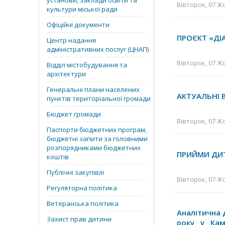
установи, заклади освіти та
Вівторок, 07 Жо
культури міської ради
Офіційні документи
ПРОЄКТ «ДІ
Центр надання
адміністративних послуг (ЦНАП)
Вівторок, 07 Жо
Відділ містобудування та
архітектури
Генеральні плани населених
АКТУАЛЬНІ В
пунктів територіальної громади
Бюджет громади
Вівторок, 07 Жо
Паспорти бюджетних програм,
бюджетні запити за головними
розпорядниками бюджетних
ПРИЙМИ ДИ
коштів
Публічні закупівлі
Вівторок, 07 Жо
Регуляторна політика
Ветеранська політика
Аналітична 
Захист прав дитини
року у Кам’