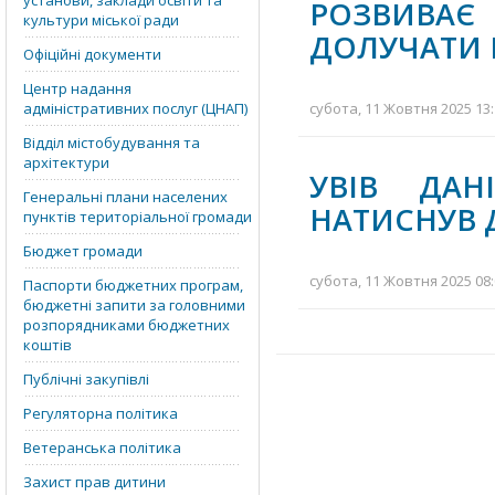
установи, заклади освіти та
РОЗВИВА
культури міської ради
ДОЛУЧАТИ І
Офіційні документи
Центр надання
адміністративних послуг (ЦНАП)
субота, 11 Жовтня 2025 13:
Відділ містобудування та
архітектури
УВІВ ДАН
Генеральні плани населених
НАТИСНУВ 
пунктів територіальної громади
Бюджет громади
субота, 11 Жовтня 2025 08:
Паспорти бюджетних програм,
бюджетні запити за головними
розпорядниками бюджетних
коштів
Публічні закупівлі
Регуляторна політика
Ветеранська політика
Захист прав дитини