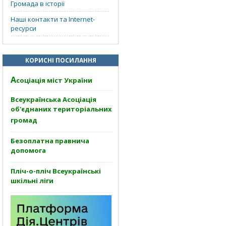
Громада в історії
Наші контакти та Internet-
ресурси
КОРИСНІ ПОСИЛАННЯ
А
соціація міст України
Всеукраїнська Асоціація
об'єднаних територіальних
громад
Безоплатна правнича
допомога
Пліч-о-пліч Всеукраїнські
шкільні ліги