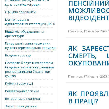
установи, заклади освіти та
ПЕНСІЙН
культури міської ради
МОЖЛИ
Офіційні документи
ВІДЕОІДЕН
Центр надання
адміністративних послуг (ЦНАП)
П'ятниця, 17 Жовтня 2025 1
Відділ містобудування та
архітектури
Генеральні плани населених
ЯК ЗАРЕЄ
пунктів територіальної громади
СМЕРТЬ,
Бюджет громади
ОКУПОВАНИ
Паспорти бюджетних програм,
бюджетні запити за головними
розпорядниками бюджетних
коштів
П'ятниця, 17 Жовтня 2025 1
Публічні закупівлі
Регуляторна політика
ЯК ПРОЯВЛ
Ветеранська політика
В ПРАЦІ?
Захист прав дитини