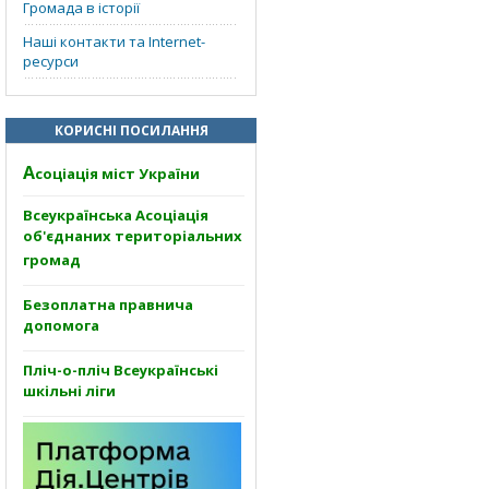
Громада в історії
Наші контакти та Internet-
ресурси
КОРИСНІ ПОСИЛАННЯ
А
соціація міст України
Всеукраїнська Асоціація
об'єднаних територіальних
громад
Безоплатна правнича
допомога
Пліч-о-пліч Всеукраїнські
шкільні ліги