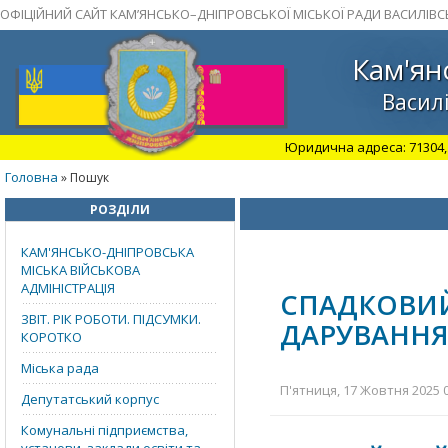
ОФІЦІЙНИЙ САЙТ КАМ’ЯНСЬКО–ДНІПРОВСЬКОЇ МІСЬКОЇ РАДИ ВАСИЛІВС
Кам'ян
Василі
Юридична адреса: 71304, З
Головна
» Пошук
РОЗДІЛИ
КАМ'ЯНСЬКО-ДНІПРОВСЬКА
МІСЬКА ВІЙСЬКОВА
АДМІНІСТРАЦІЯ
СПАДКОВИЙ
ЗВІТ. РІК РОБОТИ. ПІДСУМКИ.
ДАРУВАННЯ
КОРОТКО
Міська рада
П'ятниця, 17 Жовтня 2025 0
Депутатський корпус
Комунальні підприємства,