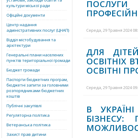
установи, заклади освіти та
ПОСЛУГ
культури міської ради
ПРОФЕСІЙН
Офіційні документи
Центр надання
адміністративних послуг (ЦНАП)
Середа, 29 Травня 2024 08:
Відділ містобудування та
архітектури
ДЛЯ ДІТЕ
Генеральні плани населених
ОСВІТНІХ 
пунктів територіальної громади
ОСВІТНІ П
Бюджет громади
Паспорти бюджетних програм,
бюджетні запити за головними
Середа, 29 Травня 2024 09:
розпорядниками бюджетних
коштів
Публічні закупівлі
В УКРАЇН
Регуляторна політика
БІЗНЕСУ:
Ветеранська політика
МОЖЛИВОС
Захист прав дитини