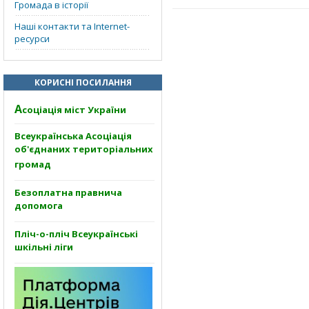
Громада в історії
Наші контакти та Internet-
ресурси
КОРИСНІ ПОСИЛАННЯ
А
соціація міст України
Всеукраїнська Асоціація
об'єднаних територіальних
громад
Безоплатна правнича
допомога
Пліч-о-пліч Всеукраїнські
шкільні ліги