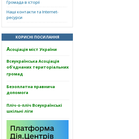
Громада в історії
Наші контакти та Internet-
ресурси
КОРИСНІ ПОСИЛАННЯ
А
соціація міст України
Всеукраїнська Асоціація
об'єднаних територіальних
громад
Безоплатна правнича
допомога
Пліч-о-пліч Всеукраїнські
шкільні ліги