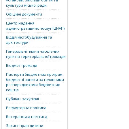
установи, заклади освіти та
культури міської ради
Офіційні документи
Центр надання
адміністративних послуг (ЦНАП)
Відділ містобудування та
архітектури
Генеральні плани населених
пунктів територіальної громади
Бюджет громади
Паспорти бюджетних програм,
бюджетні запити за головними
розпорядниками бюджетних
коштів
Публічні закупівлі
Регуляторна політика
Ветеранська політика
Захист прав дитини