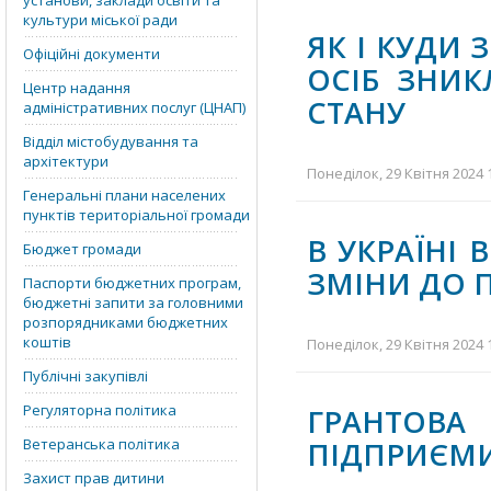
установи, заклади освіти та
культури міської ради
ЯК І КУДИ
Офіційні документи
ОСІБ ЗНИК
Центр надання
СТАНУ
адміністративних послуг (ЦНАП)
Відділ містобудування та
архітектури
Понеділок, 29 Квітня 2024 
Генеральні плани населених
пунктів територіальної громади
В УКРАЇНІ 
Бюджет громади
ЗМІНИ ДО 
Паспорти бюджетних програм,
бюджетні запити за головними
розпорядниками бюджетних
коштів
Понеділок, 29 Квітня 2024 
Публічні закупівлі
Регуляторна політика
ГРАНТО
Ветеранська політика
ПІДПРИЄМИ
Захист прав дитини