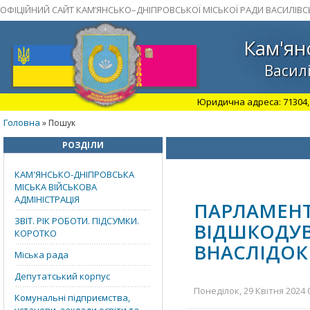
ОФІЦІЙНИЙ САЙТ КАМ’ЯНСЬКО–ДНІПРОВСЬКОЇ МІСЬКОЇ РАДИ ВАСИЛІВС
Кам'ян
Василі
Юридична адреса: 71304, З
Головна
» Пошук
РОЗДІЛИ
КАМ'ЯНСЬКО-ДНІПРОВСЬКА
МІСЬКА ВІЙСЬКОВА
АДМІНІСТРАЦІЯ
ПАРЛАМ
ЗВІТ. РІК РОБОТИ. ПІДСУМКИ.
ВІДШКОД
КОРОТКО
ВНАСЛІДОК 
Міська рада
Депутатський корпус
Понеділок, 29 Квітня 2024 
Комунальні підприємства,