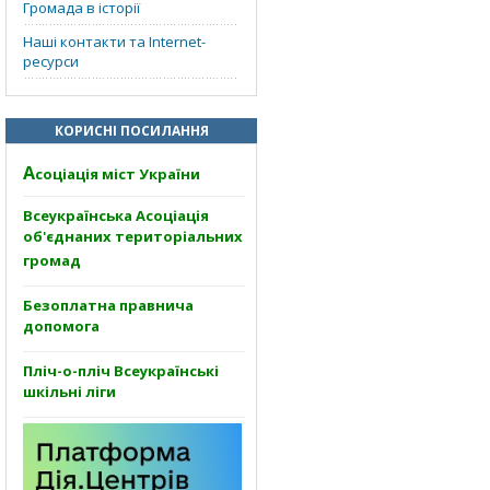
Громада в історії
Наші контакти та Internet-
ресурси
КОРИСНІ ПОСИЛАННЯ
А
соціація міст України
Всеукраїнська Асоціація
об'єднаних територіальних
громад
Безоплатна правнича
допомога
Пліч-о-пліч Всеукраїнські
шкільні ліги