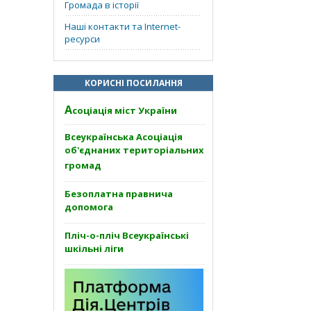
Громада в історії
Наші контакти та Internet-
ресурси
КОРИСНІ ПОСИЛАННЯ
А
соціація міст України
Всеукраїнська Асоціація
об'єднаних територіальних
громад
Безоплатна правнича
допомога
Пліч-о-пліч Всеукраїнські
шкільні ліги