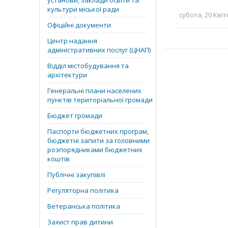
установи, заклади освіти та
культури міської ради
субота, 20 Квіт
Офіційні документи
Центр надання
адміністративних послуг (ЦНАП)
Відділ містобудування та
архітектури
Генеральні плани населених
пунктів територіальної громади
Бюджет громади
Паспорти бюджетних програм,
бюджетні запити за головними
розпорядниками бюджетних
коштів
Публічні закупівлі
Регуляторна політика
Ветеранська політика
Захист прав дитини