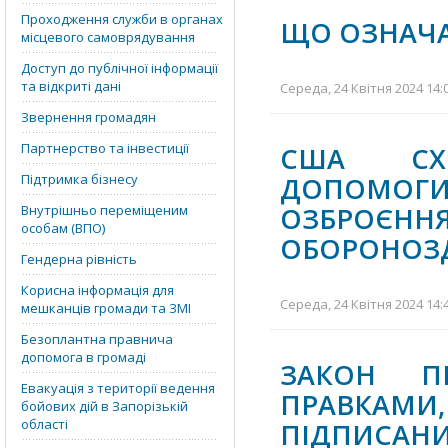
Проходження служби в органах
ЩО ОЗНАЧА
місцевого самоврядування
Доступ до публічної інформації
та відкриті дані
Середа, 24 Квітня 2024 14:
Звернення громадян
Партнерство та інвестиції
США СХВ
Підтримка бізнесу
ДОПОМОГ
ОЗБРОЄ
Внутрішньо переміщеним
особам (ВПО)
ОБОРОНОЗД
Гендерна рівність
Корисна інформація для
Середа, 24 Квітня 2024 14:
мешканців громади та ЗМІ
Безоплантна правнича
допомога в громаді
ЗАКОН П
Евакуація з території ведення
ПРАВКАМИ
бойових дій в Запорізькій
області
ПІДПИСА