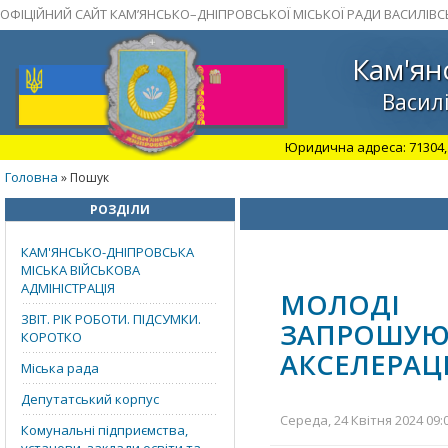
ОФІЦІЙНИЙ САЙТ КАМ’ЯНСЬКО–ДНІПРОВСЬКОЇ МІСЬКОЇ РАДИ ВАСИЛІВС
Кам'ян
Василі
Юридична адреса: 71304, З
Головна
» Пошук
РОЗДІЛИ
КАМ'ЯНСЬКО-ДНІПРОВСЬКА
МІСЬКА ВІЙСЬКОВА
АДМІНІСТРАЦІЯ
МОЛОДІ
ЗВІТ. РІК РОБОТИ. ПІДСУМКИ.
ЗАПРОШУЮ
КОРОТКО
АКСЕЛЕРАЦ
Міська рада
Депутатський корпус
Середа, 24 Квітня 2024 09:
Комунальні підприємства,