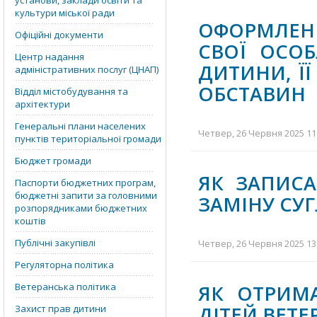
установи, заклади освіти та
культури міської ради
ОФОРМЛЕН
Офіційні документи
СВОЇ ОСОБ
Центр надання
ДИТИНИ, Ї
адміністративних послуг (ЦНАП)
ОБСТАВИН
Відділ містобудування та
архітектури
Генеральні плани населених
Четвер, 26 Червня 2025 11:
пунктів територіальної громади
Бюджет громади
ЯК ЗАПИСА
Паспорти бюджетних програм,
бюджетні запити за головними
ЗАМІНУ СУГ
розпорядниками бюджетних
коштів
Публічні закупівлі
Четвер, 26 Червня 2025 13:
Регуляторна політика
Ветеранська політика
ЯК ОТРИМ
ДIТЕЙ ВЕТЕ
Захист прав дитини