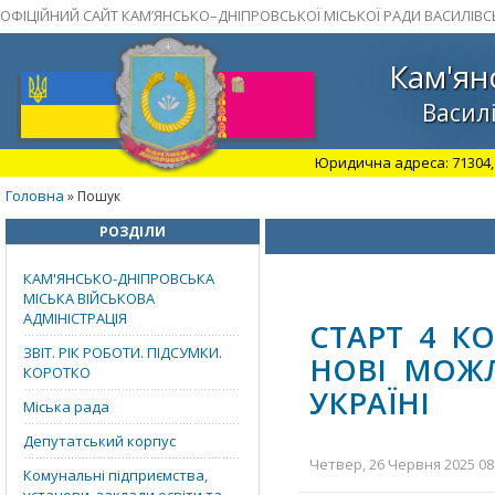
ОФІЦІЙНИЙ САЙТ КАМ’ЯНСЬКО–ДНІПРОВСЬКОЇ МІСЬКОЇ РАДИ ВАСИЛІВС
Кам'ян
Василі
Юридична адреса: 71304, З
Головна
» Пошук
РОЗДІЛИ
КАМ'ЯНСЬКО-ДНІПРОВСЬКА
МІСЬКА ВІЙСЬКОВА
АДМІНІСТРАЦІЯ
СТАРТ 4 К
ЗВІТ. РІК РОБОТИ. ПІДСУМКИ.
НОВІ МОЖЛ
КОРОТКО
УКРАЇНІ
Міська рада
Депутатський корпус
Четвер, 26 Червня 2025 08:
Комунальні підприємства,