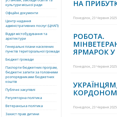
установи, заклади освіти та
НА ПРИБУТ
культури міської ради
Офіційні документи
Понеділок, 23 Червня 2025 
Центр надання
адміністративних послуг (ЦНАП)
Відділ містобудування та
РОБОТА.
архітектури
МІНВЕТЕРА
Генеральні плани населених
ЯРМАРОК У
пунктів територіальної громади
Бюджет громади
Понеділок, 23 Червня 2025 
Паспорти бюджетних програм,
бюджетні запити за головними
розпорядниками бюджетних
коштів
УКРАЇНЦЯ
Публічні закупівлі
КОРДОНОМ,
Регуляторна політика
Ветеранська політика
Понеділок, 23 Червня 2025 
Захист прав дитини