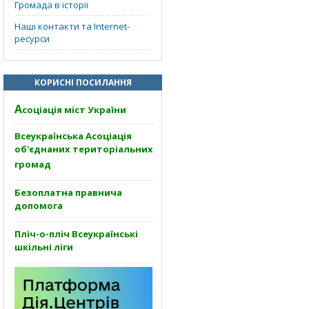
Громада в історії
Наші контакти та Internet-
ресурси
КОРИСНІ ПОСИЛАННЯ
А
соціація міст України
Всеукраїнська Асоціація
об'єднаних територіальних
громад
Безоплатна правнича
допомога
Пліч-о-пліч Всеукраїнські
шкільні ліги