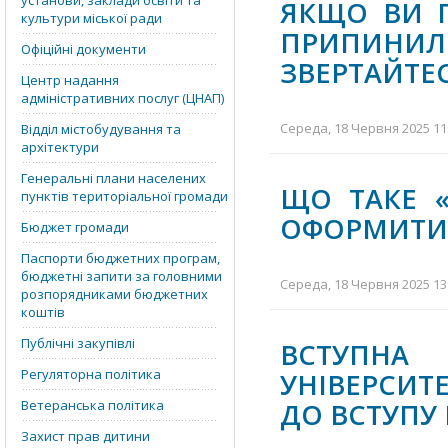
установи, заклади освіти та
ЯКЩО ВИ П
культури міської ради
ПРИПИНИЛИ
Офіційні документи
ЗВЕРТАЙТЕ
Центр надання
адміністративних послуг (ЦНАП)
Середа, 18 Червня 2025 11:
Відділ містобудування та
архітектури
Генеральні плани населених
ЩО ТАКЕ «
пунктів територіальної громади
ОФОРМИТИ
Бюджет громади
Паспорти бюджетних програм,
бюджетні запити за головними
Середа, 18 Червня 2025 13:
розпорядниками бюджетних
коштів
Публічні закупівлі
ВСТУПНА 
Регуляторна політика
УНІВЕРСИ
Ветеранська політика
ДО ВСТУПУ
Захист прав дитини