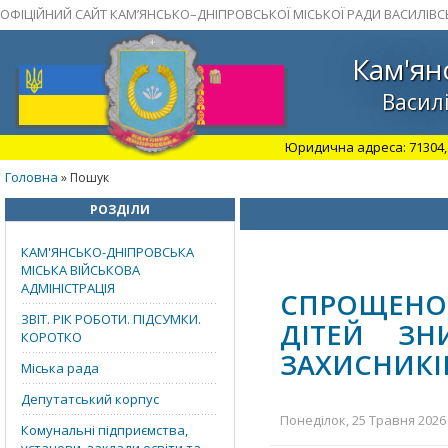
ОФІЦІЙНИЙ САЙТ КАМ’ЯНСЬКО–ДНІПРОВСЬКОЇ МІСЬКОЇ РАДИ ВАСИЛІВС
Кам'ян
Василі
Юридична адреса: 71304, З
Головна
» Пошук
РОЗДІЛИ
КАМ'ЯНСЬКО-ДНІПРОВСЬКА
МІСЬКА ВІЙСЬКОВА
АДМІНІСТРАЦІЯ
СПРОЩЕНО
ЗВІТ. РІК РОБОТИ. ПІДСУМКИ.
ДІТЕЙ ЗН
КОРОТКО
ЗАХИСНИКІ
Міська рада
Депутатський корпус
Понеділок, 25 Травня 2026 
Комунальні підприємства,