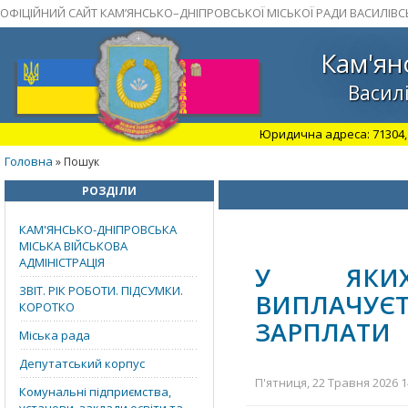
ОФІЦІЙНИЙ САЙТ КАМ’ЯНСЬКО–ДНІПРОВСЬКОЇ МІСЬКОЇ РАДИ ВАСИЛІВС
Кам'ян
Василі
Юридична адреса: 71304, З
Головна
» Пошук
РОЗДІЛИ
КАМ'ЯНСЬКО-ДНІПРОВСЬКА
МІСЬКА ВІЙСЬКОВА
АДМІНІСТРАЦІЯ
У ЯКИХ
ЗВІТ. РІК РОБОТИ. ПІДСУМКИ.
ВИПЛАЧУЄТ
КОРОТКО
ЗАРПЛАТИ
Міська рада
Депутатський корпус
П'ятниця, 22 Травня 2026 1
Комунальні підприємства,