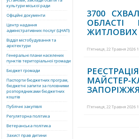
установи, заклади освіти та
культури міської ради
3700 СХВА
Офіційні документи
ОБЛАСТІ
Центр надання
ЖИТЛОВИХ 
адміністративних послуг (ЦНАП)
Відділ містобудування та
архітектури
П'ятниця, 22 Травня 2026 1
Генеральні плани населених
пунктів територіальної громади
РЕЄСТРАЦІ
Бюджет громади
МАЙСТЕР
Паспорти бюджетних програм,
бюджетні запити за головними
ЗАПОРІЖЖЯ
розпорядниками бюджетних
коштів
Публічні закупівлі
П'ятниця, 22 Травня 2026 1
Регуляторна політика
Ветеранська політика
Захист прав дитини