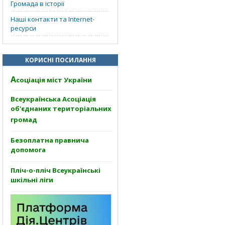
Громада в історії
Наші контакти та Internet-
ресурси
КОРИСНІ ПОСИЛАННЯ
А
соціація міст України
Всеукраїнська Асоціація
об'єднаних територіальних
громад
Безоплатна правнича
допомога
Пліч-о-пліч Всеукраїнські
шкільні ліги