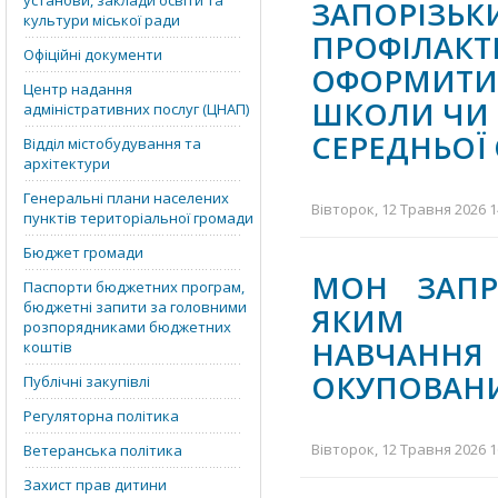
установи, заклади освіти та
ЗАПОРІЗЬК
культури міської ради
ПРОФІЛА
Офіційні документи
ОФОРМИТИ
Центр надання
ШКОЛИ ЧИ 
адміністративних послуг (ЦНАП)
СЕРЕДНЬОЇ
Відділ містобудування та
архітектури
Генеральні плани населених
Вівторок, 12 Травня 2026 1
пунктів територіальної громади
Бюджет громади
МОН ЗАПР
Паспорти бюджетних програм,
бюджетні запити за головними
ЯКИМ ВИ
розпорядниками бюджетних
НАВЧАННЯ
коштів
ОКУПОВАНИ
Публічні закупівлі
Регуляторна політика
Вівторок, 12 Травня 2026 1
Ветеранська політика
Захист прав дитини