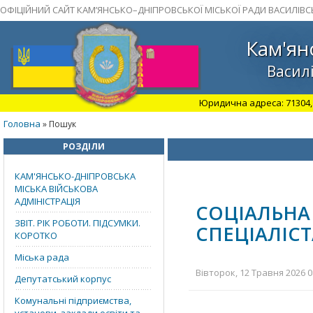
ОФІЦІЙНИЙ САЙТ КАМ’ЯНСЬКО–ДНІПРОВСЬКОЇ МІСЬКОЇ РАДИ ВАСИЛІВС
Кам'ян
Василі
Юридична адреса: 71304, З
Головна
» Пошук
РОЗДІЛИ
КАМ'ЯНСЬКО-ДНІПРОВСЬКА
МІСЬКА ВІЙСЬКОВА
АДМІНІСТРАЦІЯ
СОЦІАЛЬНА
ЗВІТ. РІК РОБОТИ. ПІДСУМКИ.
СПЕЦІАЛІС
КОРОТКО
Міська рада
Вівторок, 12 Травня 2026 0
Депутатський корпус
Комунальні підприємства,