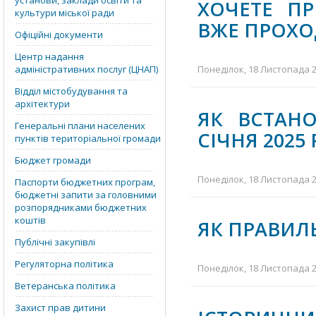
установи, заклади освіти та
ХОЧЕТЕ П
культури міської ради
ВЖЕ ПРОХО
Офіційні документи
Центр надання
адміністративних послуг (ЦНАП)
Понеділок, 18 Листопада 20
Відділ містобудування та
архітектури
ЯК ВСТАНО
Генеральні плани населених
СІЧНЯ 2025
пунктів територіальної громади
Бюджет громади
Понеділок, 18 Листопада 20
Паспорти бюджетних програм,
бюджетні запити за головними
розпорядниками бюджетних
коштів
ЯК ПРАВИЛ
Публічні закупівлі
Регуляторна політика
Понеділок, 18 Листопада 20
Ветеранська політика
Захист прав дитини