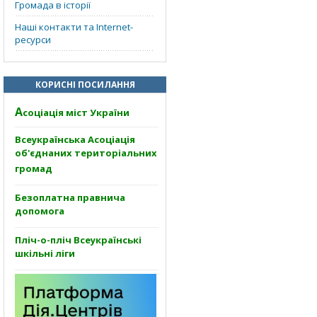
Громада в історії
Наші контакти та Internet-
ресурси
КОРИСНІ ПОСИЛАННЯ
А
соціація міст України
Всеукраїнська Асоціація
об'єднаних територіальних
громад
Безоплатна правнича
допомога
Пліч-о-пліч Всеукраїнські
шкільні ліги