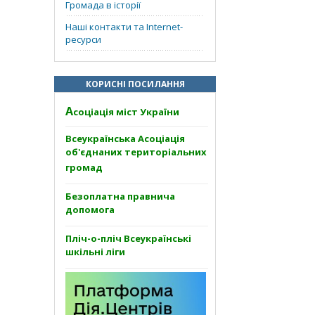
Громада в історії
Наші контакти та Internet-
ресурси
КОРИСНІ ПОСИЛАННЯ
А
соціація міст України
Всеукраїнська Асоціація
об'єднаних територіальних
громад
Безоплатна правнича
допомога
Пліч-о-пліч Всеукраїнські
шкільні ліги