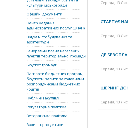
установи, заклади освіти та
Середа, 13 Лис
культури міської ради
Офіційні документи
СТАРТУЄ НА
Центр надання
адміністративних послуг (ЦНАП)
Середа, 13 Лис
Відділ містобудування та
архітектури
Генеральні плани населених
ДЕ БЕЗОПЛА
пунктів територіальної громади
Бюджет громади
Середа, 13 Лис
Паспорти бюджетних програм,
бюджетні запити за головними
розпорядниками бюджетних
ШЕРИНГ ДОК
коштів
Публічні закупівлі
Середа, 13 Лис
Регуляторна політика
Ветеранська політика
Захист прав дитини