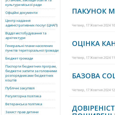
установи, заклади освіти та
культури міської ради
ПАКУНОК М
Офіційні документи
Центр надання
адміністративних послуг (ЦНАП)
Четвер, 17 Жовтня 2024 10:
Відділ містобудування та
архітектури
ОЦІНКА КА
Генеральні плани населених
пунктів територіальної громади
Четвер, 17 Жовтня 2024 11:
Бюджет громади
Паспорти бюджетних програм,
бюджетні запити за головними
БАЗОВА СО
розпорядниками бюджетних
коштів
Публічні закупівлі
Четвер, 17 Жовтня 2024 12:
Регуляторна політика
Ветеранська політика
ДОВІРЕНІ
Захист прав дитини