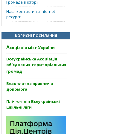
Громада в історії
Наші контакти та Internet-
ресурси
КОРИСНІ ПОСИЛАННЯ
А
соціація міст України
Всеукраїнська Асоціація
об'єднаних територіальних
громад
Безоплатна правнича
допомога
Пліч-о-пліч Всеукраїнські
шкільні ліги