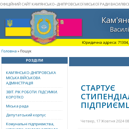
ОФІЦІЙНИЙ САЙТ КАМ’ЯНСЬКО–ДНІПРОВСЬКОЇ МІСЬКОЇ РАДИ ВАСИЛІВС
Кам'ян
Василі
Юридична адреса: 71304, З
Головна
» Пошук
РОЗДІЛИ
КАМ'ЯНСЬКО-ДНІПРОВСЬКА
МІСЬКА ВІЙСЬКОВА
АДМІНІСТРАЦІЯ
СТАРТУЄ
ЗВІТ. РІК РОБОТИ. ПІДСУМКИ.
СТИПЕН
КОРОТКО
ПІДПРИЄМЦІ
Міська рада
Депутатський корпус
Четвер, 17 Жовтня 2024 08:
Комунальні підприємства,