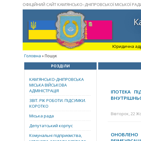
ОФІЦІЙНИЙ САЙТ КАМ’ЯНСЬКО–ДНІПРОВСЬКОЇ МІСЬКОЇ РАД
К
Юридична адрес
Головна
» Пошук
РОЗДІЛИ
КАМ'ЯНСЬКО-ДНІПРОВСЬКА
МІСЬКА ВІЙСЬКОВА
АДМІНІСТРАЦІЯ
ІПОТЕКА П
ВНУТРІШНЬО
ЗВІТ. РІК РОБОТИ. ПІДСУМКИ.
КОРОТКО
Вівторок, 22 Жо
Міська рада
Депутатський корпус
ОНОВЛЕНО 
Комунальні підприємства,
РЕІМБУРСАЦІ