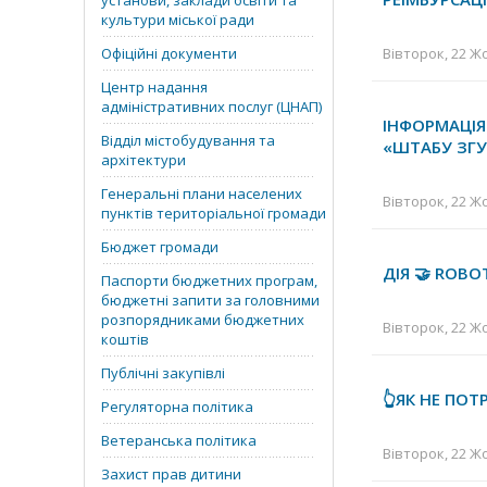
установи, заклади освіти та
культури міської ради
Офіційні документи
Вівторок, 22 Жо
Центр надання
адміністративних послуг (ЦНАП)
ІНФОРМАЦІ
Відділ містобудування та
«ШТАБУ ЗГ
архітектури
Генеральні плани населених
Вівторок, 22 Жо
пунктів територіальної громади
Бюджет громади
ДІЯ 🤝 RОBО
Паспорти бюджетних програм,
бюджетні запити за головними
розпорядниками бюджетних
Вівторок, 22 Жо
коштів
Публічні закупівлі
👆ЯК НЕ ПО
Регуляторна політика
Ветеранська політика
Вівторок, 22 Жо
Захист прав дитини