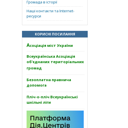
Громада в історії
Наші контакти та Internet-
ресурси
КОРИСНІ ПОСИЛАННЯ
А
соціація міст України
Всеукраїнська Асоціація
об'єднаних територіальних
громад
Безоплатна правнича
допомога
Пліч-о-пліч Всеукраїнські
шкільні ліги